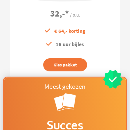
32,-
*
/ p.u.
€ 64,- korting
16 uur bijles
Kies pakket
Succes