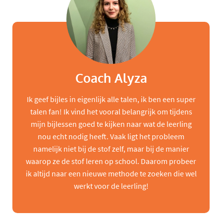
Coach Alyza
Ik geef bijles in eigenlijk alle talen, ik ben een super
talen fan! Ik vind het vooral belangrijk om tijdens
mijn bijlessen goed te kijken naar wat de leerling
nou echt nodig heeft. Vaak ligt het probleem
namelijk niet bij de stof zelf, maar bij de manier
waarop ze de stof leren op school. Daarom probeer
ik altijd naar een nieuwe methode te zoeken die wel
werkt voor de leerling!