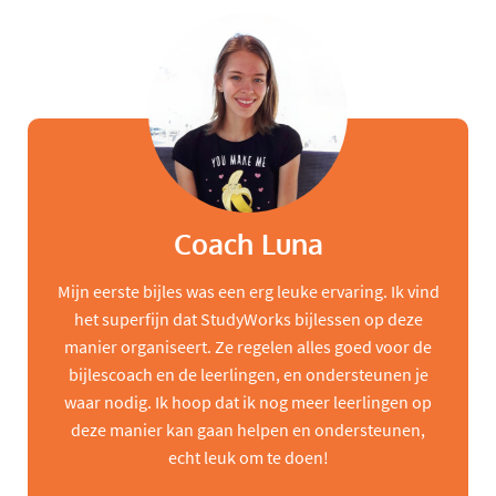
Coach Luna
Mijn eerste bijles was een erg leuke ervaring. Ik vind
het superfijn dat StudyWorks bijlessen op deze
manier organiseert. Ze regelen alles goed voor de
bijlescoach en de leerlingen, en ondersteunen je
waar nodig. Ik hoop dat ik nog meer leerlingen op
deze manier kan gaan helpen en ondersteunen,
echt leuk om te doen!