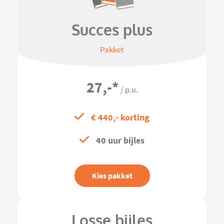
Succes plus
Pakket
27,-
*
/ p.u.
€ 440,- korting
40 uur bijles
Kies pakket
Losse bijles