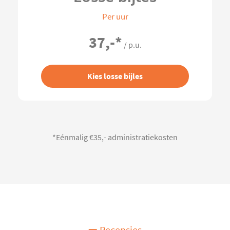
Per uur
37,-
*
/ p.u.
Kies losse bijles
*Eénmalig €35,- administratiekosten