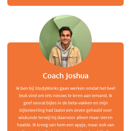
Coach Joshua
Ik ben bij StudyWorks gaan werken omdat het heel
leuk vind om iets nieuws te leren aan iemand. Ik
geef vooral bijles in de beta-vakken en mijn
bijlesleerling had laatst een zeven gehaald voor
wiskunde terwijl hij daarvoor alleen maar vieren
haalde. Ik kreeg van hem een appje, maar ook van