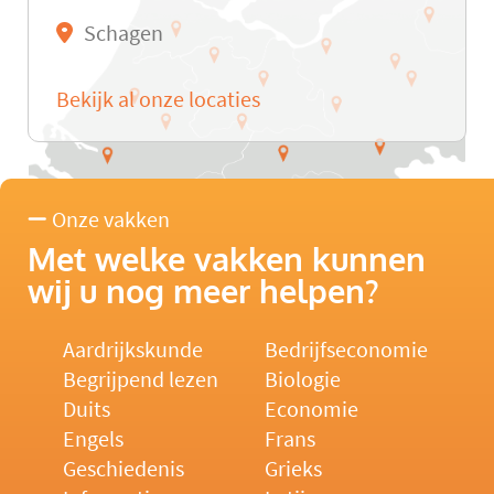
Schagen
Bekijk al onze locaties
Onze vakken
Met welke vakken kunnen
wij u nog meer helpen?
Aardrijkskunde
Bedrijfseconomie
Begrijpend lezen
Biologie
Duits
Economie
Engels
Frans
Geschiedenis
Grieks