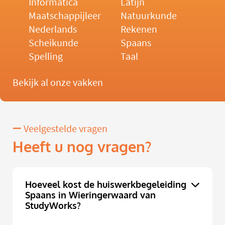
Informatica
Latijn
Maatschappijleer
Natuurkunde
Nederlands
Rekenen
Scheikunde
Spaans
Spelling
Taal
Bekijk al onze vakken
Veelgestelde vragen
Heeft u nog vragen?
Hoeveel kost de huiswerkbegeleiding
Spaans in Wieringerwaard van
StudyWorks?