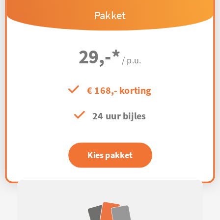
Pakket
29,-
*
/ p.u.
€ 168,- korting
24 uur bijles
Kies pakket