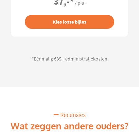
37,-
*
/ p.u.
Kies losse bijles
*Eénmalig €35,- administratiekosten
Recensies
Wat zeggen andere ouders?