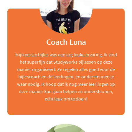
Coach Luna
Mijn eerste bijles was een erg leuke ervaring. Ik vind
het superfijn dat StudyWorks bijlessen op deze
manier organiseert. Ze regelen alles goed voor de
bijlescoach en de leerlingen, en ondersteunen je
waar nodig. Ik hoop dat ik nog meer leerlingen op
deze manier kan gaan helpen en ondersteunen,
echt leuk om te doen!