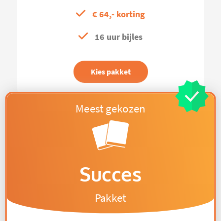
€ 64,- korting
16 uur bijles
Kies pakket
Succes
Pakket