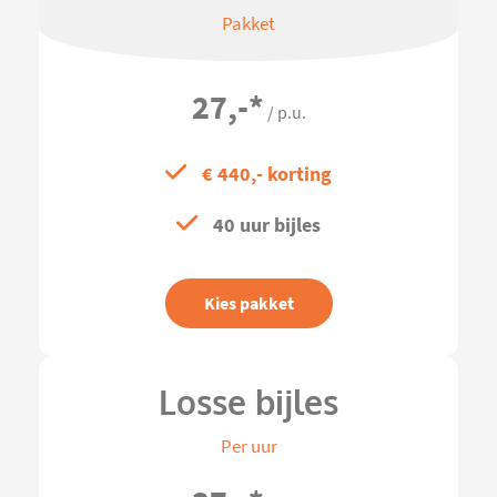
Pakket
27,-
*
/ p.u.
€ 440,- korting
40 uur bijles
Kies pakket
Losse bijles
Per uur