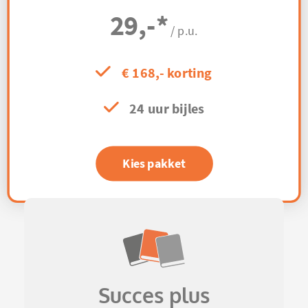
29,-
*
/ p.u.
€ 168,- korting
24 uur bijles
Kies pakket
Succes plus