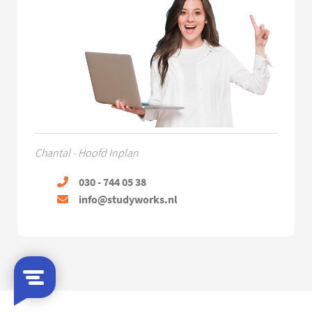
Chantal - Hoofd Inplan
030 - 744 05 38
info@studyworks.nl