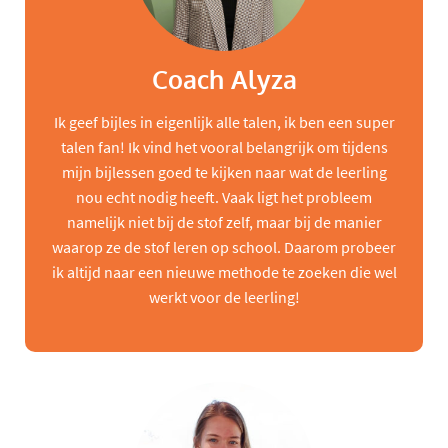
Coach Alyza
Ik geef bijles in eigenlijk alle talen, ik ben een super
talen fan! Ik vind het vooral belangrijk om tijdens
mijn bijlessen goed te kijken naar wat de leerling
nou echt nodig heeft. Vaak ligt het probleem
namelijk niet bij de stof zelf, maar bij de manier
waarop ze de stof leren op school. Daarom probeer
ik altijd naar een nieuwe methode te zoeken die wel
werkt voor de leerling!