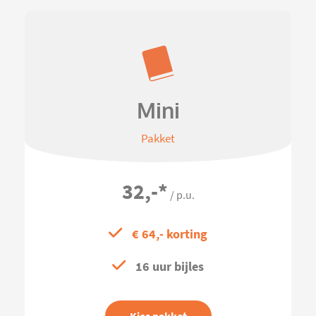
Mini
Pakket
32,-
*
/ p.u.
€ 64,- korting
16 uur bijles