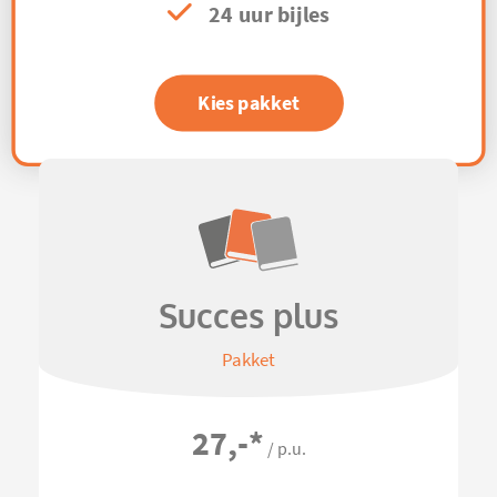
24 uur bijles
Kies pakket
Succes plus
Pakket
27,-
*
/ p.u.