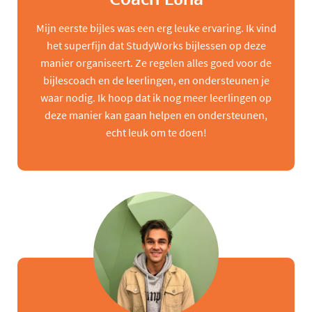
Mijn eerste bijles was een erg leuke ervaring. Ik vind
het superfijn dat StudyWorks bijlessen op deze
manier organiseert. Ze regelen alles goed voor de
bijlescoach en de leerlingen, en ondersteunen je
waar nodig. Ik hoop dat ik nog meer leerlingen op
deze manier kan gaan helpen en ondersteunen,
echt leuk om te doen!