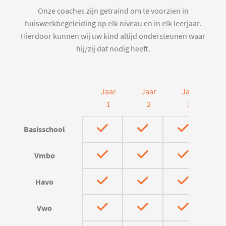
Onze coaches zijn getraind om te voorzien in
huiswerkbegeleiding op elk niveau en in elk leerjaar.
Hierdoor kunnen wij uw kind altijd ondersteunen waar
hij/zij dat nodig heeft.
Jaar
Jaar
Jaar
J
1
2
3
Basisschool
Vmbo
Havo
Vwo