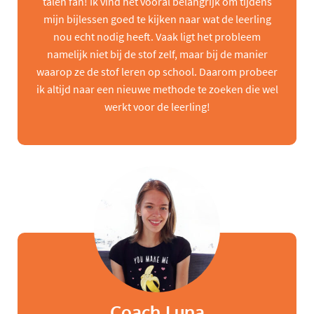
talen fan! Ik vind het vooral belangrijk om tijdens
mijn bijlessen goed te kijken naar wat de leerling
nou echt nodig heeft. Vaak ligt het probleem
namelijk niet bij de stof zelf, maar bij de manier
waarop ze de stof leren op school. Daarom probeer
ik altijd naar een nieuwe methode te zoeken die wel
werkt voor de leerling!
Coach Luna