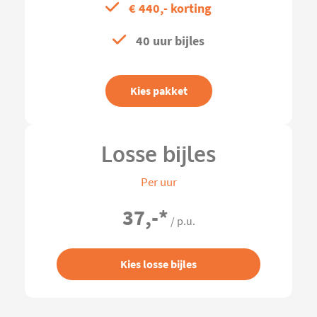
€ 440,- korting
40 uur bijles
Kies pakket
Losse bijles
Per uur
37,-
*
/ p.u.
Kies losse bijles