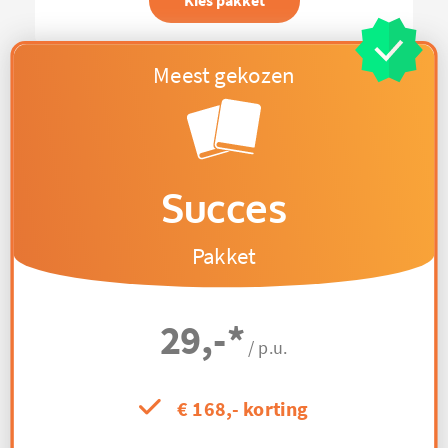
Kies pakket
Succes
Pakket
29,-
*
/ p.u.
€ 168,- korting