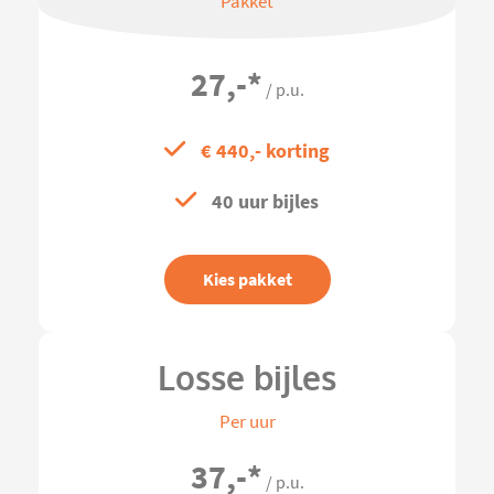
Pakket
27,-
*
/ p.u.
€ 440,- korting
40 uur bijles
Kies pakket
Losse bijles
Per uur
37,-
*
/ p.u.