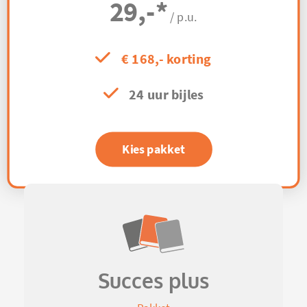
29,-
*
/ p.u.
€ 168,- korting
24 uur bijles
Kies pakket
Succes plus