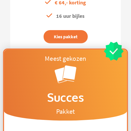
€ 64,- korting
16 uur bijles
Kies pakket
Succes
Pakket