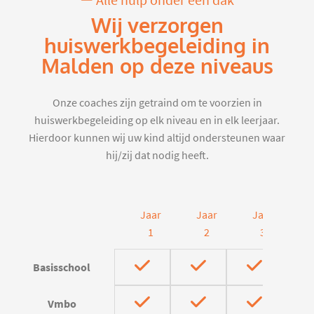
Alle hulp onder één dak
Wij verzorgen
huiswerkbegeleiding in
Malden op deze niveaus
Onze coaches zijn getraind om te voorzien in
huiswerkbegeleiding op elk niveau en in elk leerjaar.
Hierdoor kunnen wij uw kind altijd ondersteunen waar
hij/zij dat nodig heeft.
Jaar
Jaar
Jaar
J
1
2
3
Basisschool
Vmbo