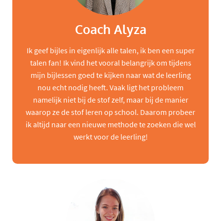
Coach Alyza
Ik geef bijles in eigenlijk alle talen, ik ben een super
talen fan! Ik vind het vooral belangrijk om tijdens
mijn bijlessen goed te kijken naar wat de leerling
nou echt nodig heeft. Vaak ligt het probleem
namelijk niet bij de stof zelf, maar bij de manier
waarop ze de stof leren op school. Daarom probeer
ik altijd naar een nieuwe methode te zoeken die wel
werkt voor de leerling!