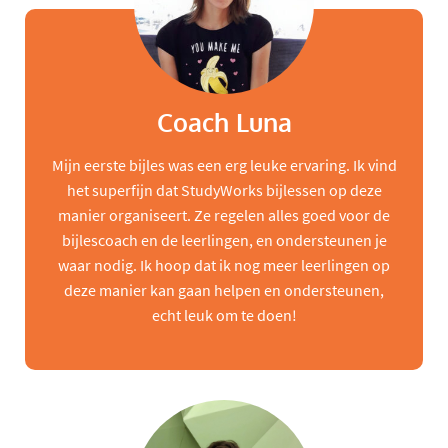
Coach Luna
Mijn eerste bijles was een erg leuke ervaring. Ik vind
het superfijn dat StudyWorks bijlessen op deze
manier organiseert. Ze regelen alles goed voor de
bijlescoach en de leerlingen, en ondersteunen je
waar nodig. Ik hoop dat ik nog meer leerlingen op
deze manier kan gaan helpen en ondersteunen,
echt leuk om te doen!