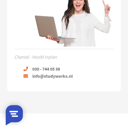
Chantal - Hoofd Inplan
030 - 744 05 38
info@studyworks.nl