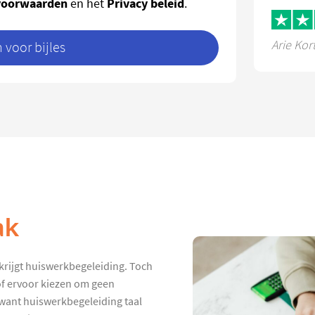
voorwaarden
Privacy beleid
en het
.
Arie Kor
voor bijles
ak
krijgt huiswerkbegeleiding. Toch
 of ervoor kiezen om geen
 want huiswerkbegeleiding taal