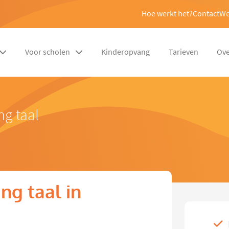
Hoe werkt het?
Contact
We
Voor scholen
Kinderopvang
Tarieven
Ove
ng taal
ng taal in