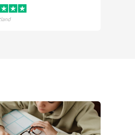
tland