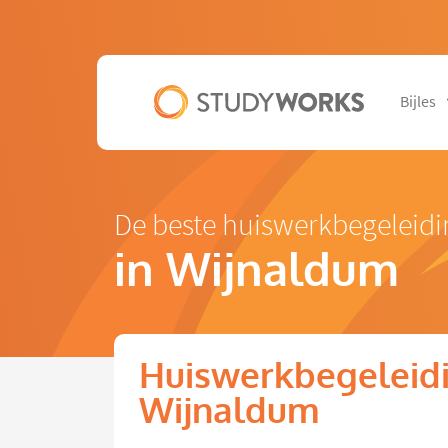
Bijles
De beste huiswerkbegeleidi
in Wijnaldum
Huiswerkbegeleidi
Wijnaldum