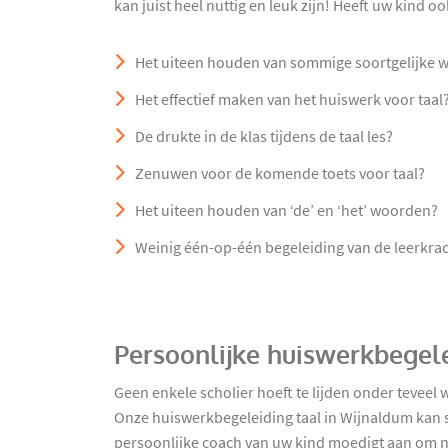
kan juist heel nuttig en leuk zijn! Heeft uw kind o
Het uiteen houden van sommige soortgelijke 
Het effectief maken van het huiswerk voor taal
De drukte in de klas tijdens de taal les?
Zenuwen voor de komende toets voor taal?
Het uiteen houden van ‘de’ en ‘het’ woorden?
Weinig één-op-één begeleiding van de leerkra
Persoonlijke huiswerkbegele
Geen enkele scholier hoeft te lijden onder tevee
Onze huiswerkbegeleiding taal in Wijnaldum kan s
persoonlijke coach van uw kind moedigt aan om nog