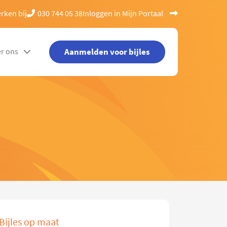
rken bij
030 744 05 38
Inloggen in Mijn Portaal
Aanmelden voor bijles
r ons
Bijles op maat