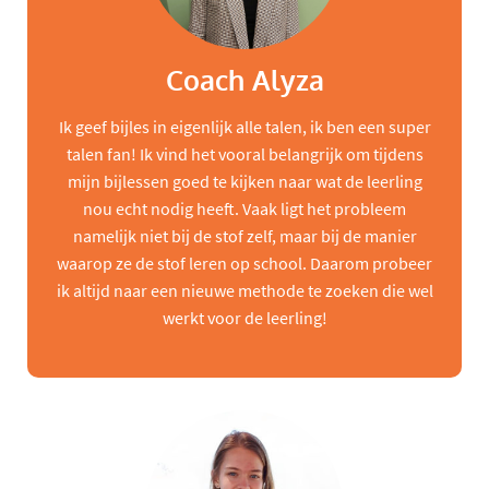
Coach Alyza
Ik geef bijles in eigenlijk alle talen, ik ben een super
talen fan! Ik vind het vooral belangrijk om tijdens
mijn bijlessen goed te kijken naar wat de leerling
nou echt nodig heeft. Vaak ligt het probleem
namelijk niet bij de stof zelf, maar bij de manier
waarop ze de stof leren op school. Daarom probeer
ik altijd naar een nieuwe methode te zoeken die wel
werkt voor de leerling!