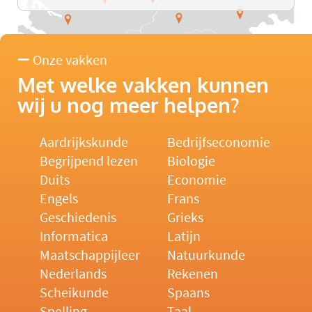
Onze vakken
Met welke vakken kunnen
wij u nog meer helpen?
Aardrijkskunde
Bedrijfseconomie
Begrijpend lezen
Biologie
Duits
Economie
Engels
Frans
Geschiedenis
Grieks
Informatica
Latijn
Maatschappijleer
Natuurkunde
Nederlands
Rekenen
Scheikunde
Spaans
Spelling
Taal