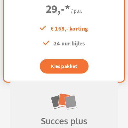
29,-
*
/ p.u.
€ 168,- korting
24 uur bijles
Kies pakket
Succes plus