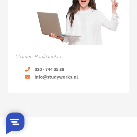
Chantal - Hoofd Inplan
030 - 744 05 38
info@studyworks.nl