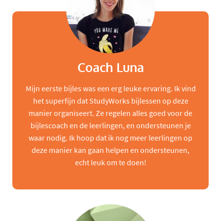
Coach Luna
Mijn eerste bijles was een erg leuke ervaring. Ik vind
het superfijn dat StudyWorks bijlessen op deze
manier organiseert. Ze regelen alles goed voor de
bijlescoach en de leerlingen, en ondersteunen je
waar nodig. Ik hoop dat ik nog meer leerlingen op
deze manier kan gaan helpen en ondersteunen,
echt leuk om te doen!