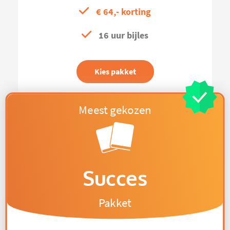
€ 64,- korting
16 uur bijles
Kies pakket
Succes
Pakket