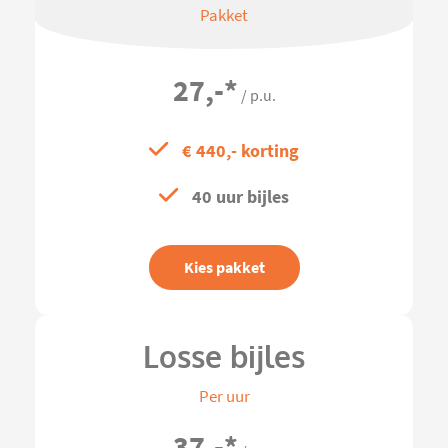
Pakket
27,-
*
/ p.u.
€ 440,- korting
40 uur bijles
Kies pakket
Losse bijles
Per uur
37,-
*