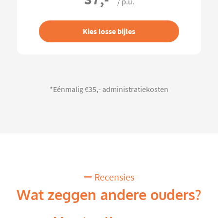
/ p.u.
Kies losse bijles
*Eénmalig €35,- administratiekosten
Recensies
Wat zeggen andere ouders?