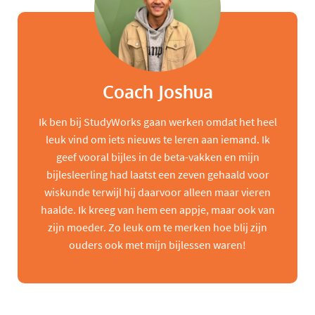
Coach Joshua
Ik ben bij StudyWorks gaan werken omdat het heel
leuk vind om iets nieuws te leren aan iemand. Ik
geef vooral bijles in de beta-vakken en mijn
bijlesleerling had laatst een zeven gehaald voor
wiskunde terwijl hij daarvoor alleen maar vieren
haalde. Ik kreeg van hem een appje, maar ook van
zijn moeder. Zo leuk om te merken hoe blij zijn
ouders ook met mijn bijlessen waren!