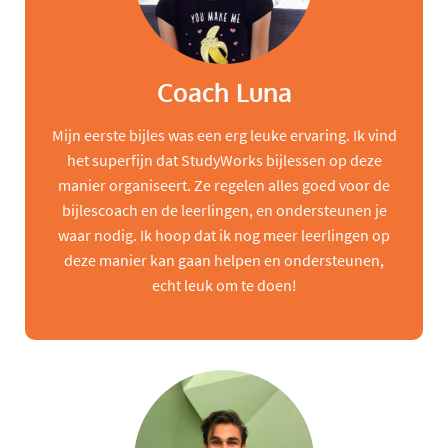
Coach Luna
Mijn eerste bijles was een erg leuke ervaring. Ik vind
het superfijn dat StudyWorks bijlessen op deze
manier organiseert. Ze regelen alles goed voor de
bijlescoach en de leerlingen, en ondersteunen je
waar nodig. Ik hoop dat ik nog meer leerlingen op
deze manier kan gaan helpen en ondersteunen,
echt leuk om te doen!