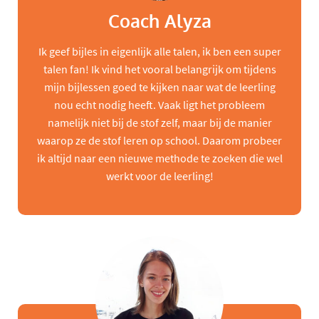
Coach Alyza
Ik geef bijles in eigenlijk alle talen, ik ben een super
talen fan! Ik vind het vooral belangrijk om tijdens
mijn bijlessen goed te kijken naar wat de leerling
nou echt nodig heeft. Vaak ligt het probleem
namelijk niet bij de stof zelf, maar bij de manier
waarop ze de stof leren op school. Daarom probeer
ik altijd naar een nieuwe methode te zoeken die wel
werkt voor de leerling!