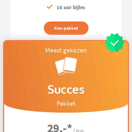
16 uur bijles
Kies pakket
Succes
Pakket
29,-
*
/ p.u.