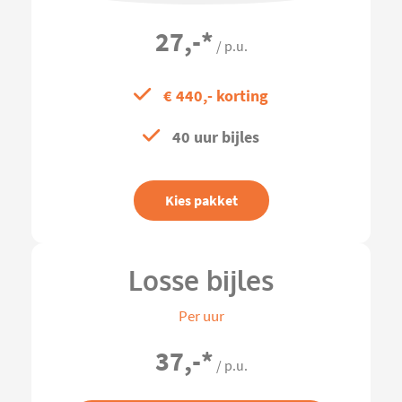
27,-
*
/ p.u.
€ 440,- korting
40 uur bijles
Kies pakket
Losse bijles
Per uur
37,-
*
/ p.u.