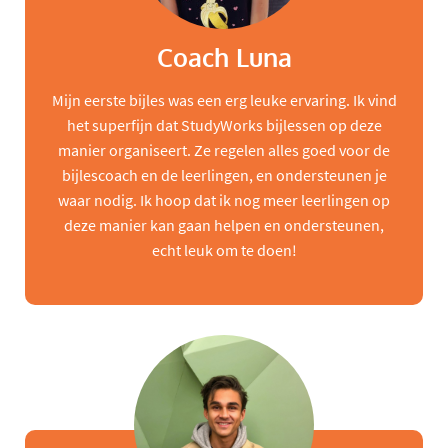
Coach Luna
Mijn eerste bijles was een erg leuke ervaring. Ik vind
het superfijn dat StudyWorks bijlessen op deze
manier organiseert. Ze regelen alles goed voor de
bijlescoach en de leerlingen, en ondersteunen je
waar nodig. Ik hoop dat ik nog meer leerlingen op
deze manier kan gaan helpen en ondersteunen,
echt leuk om te doen!