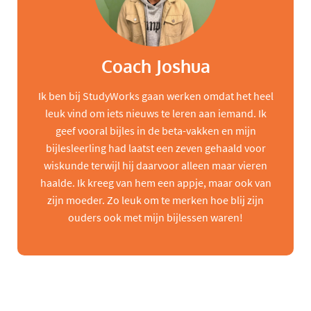
Coach Joshua
Ik ben bij StudyWorks gaan werken omdat het heel
leuk vind om iets nieuws te leren aan iemand. Ik
geef vooral bijles in de beta-vakken en mijn
bijlesleerling had laatst een zeven gehaald voor
wiskunde terwijl hij daarvoor alleen maar vieren
haalde. Ik kreeg van hem een appje, maar ook van
zijn moeder. Zo leuk om te merken hoe blij zijn
ouders ook met mijn bijlessen waren!