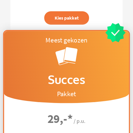
Kies pakket
Succes
Pakket
29,-
*
/ p.u.