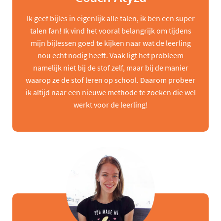
Ik geef bijles in eigenlijk alle talen, ik ben een super
talen fan! Ik vind het vooral belangrijk om tijdens
mijn bijlessen goed te kijken naar wat de leerling
nou echt nodig heeft. Vaak ligt het probleem
namelijk niet bij de stof zelf, maar bij de manier
waarop ze de stof leren op school. Daarom probeer
ik altijd naar een nieuwe methode te zoeken die wel
werkt voor de leerling!