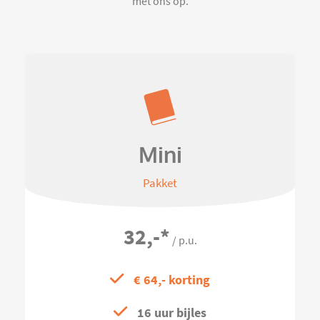
met ons op.
Mini
Pakket
32,-
*
/ p.u.
€ 64,- korting
16 uur bijles