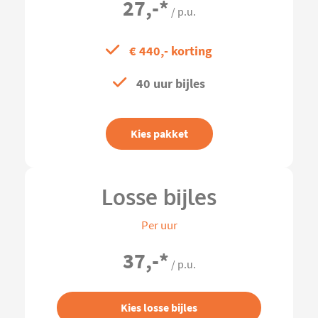
27,-
*
/ p.u.
€ 440,- korting
40 uur bijles
Kies pakket
Losse bijles
Per uur
37,-
*
/ p.u.
Kies losse bijles