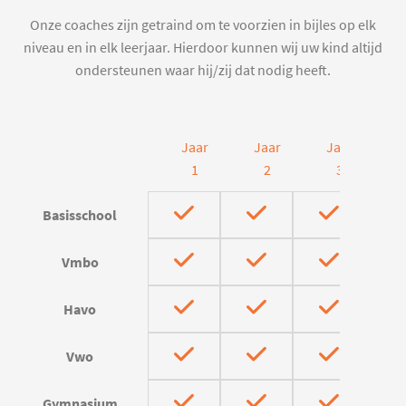
Onze coaches zijn getraind om te voorzien in bijles op elk
niveau en in elk leerjaar. Hierdoor kunnen wij uw kind altijd
ondersteunen waar hij/zij dat nodig heeft.
Jaar
Jaar
Jaar
J
1
2
3
Basisschool
Vmbo
Havo
Vwo
Gymnasium