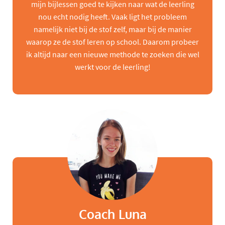
mijn bijlessen goed te kijken naar wat de leerling
nou echt nodig heeft. Vaak ligt het probleem
namelijk niet bij de stof zelf, maar bij de manier
waarop ze de stof leren op school. Daarom probeer
ik altijd naar een nieuwe methode te zoeken die wel
werkt voor de leerling!
Coach Luna