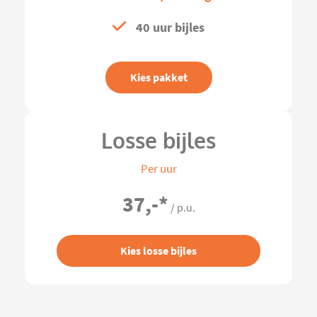
40 uur bijles
Kies pakket
Losse bijles
Per uur
37,-
*
/ p.u.
Kies losse bijles