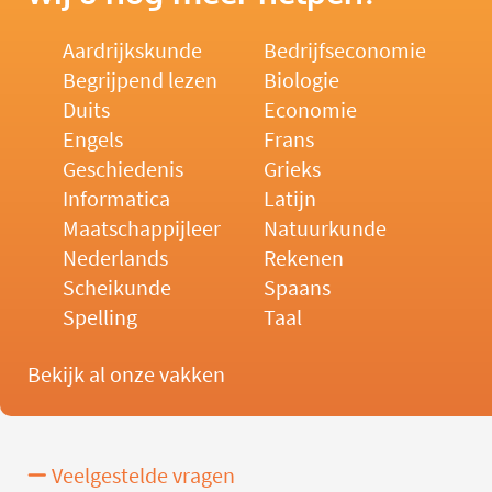
Aardrijkskunde
Bedrijfseconomie
Begrijpend lezen
Biologie
Duits
Economie
Engels
Frans
Geschiedenis
Grieks
Informatica
Latijn
Maatschappijleer
Natuurkunde
Nederlands
Rekenen
Scheikunde
Spaans
Spelling
Taal
Bekijk al onze vakken
Veelgestelde vragen