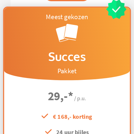
Succes
Pakket
29,-
*
/ p.u.
€ 168,- korting
24 uur bijles