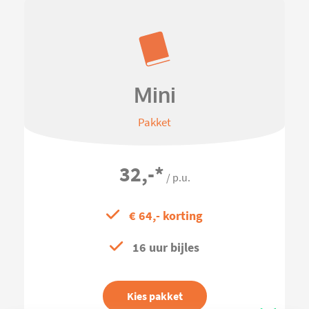
Mini
Pakket
32,-
*
/ p.u.
€ 64,- korting
16 uur bijles
Kies pakket