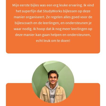
Mijn eerste bijles was een erg leuke ervaring. Ik vind
het superfijn dat StudyWorks bijlessen op deze
manier organiseert. Ze regelen alles goed voor de
bijlescoach en de leerlingen, en ondersteunen je
waar nodig. Ik hoop dat ik nog meer leerlingen op
deze manier kan gaan helpen en ondersteunen,
echt leuk om te doen!