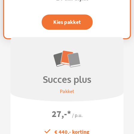
Kies pakket
Succes plus
Pakket
27,-
*
/ p.u.
€ 440,- korting