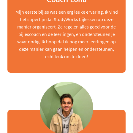
Mijn eerste bijles was een erg leuke ervaring. Ik vind
het superfijn dat StudyWorks bijlessen op deze
manier organiseert. Ze regelen alles goed voor de
bijlescoach en de leerlingen, en ondersteunen je
waar nodig. Ik hoop dat ik nog meer leerlingen op
deze manier kan gaan helpen en ondersteunen,
echt leuk om te doen!