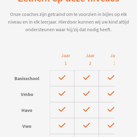
Onze coaches zijn getraind om te voorzien in bijles op elk
niveau en in elk leerjaar. Hierdoor kunnen wij uw kind altijd
ondersteunen waar hij/zij dat nodig heeft.
Jaar
Jaar
Jaar
J
1
2
3
Basisschool
Vmbo
Havo
Vwo