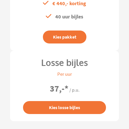
€ 440,- korting
40 uur bijles
Kies pakket
Losse bijles
Per uur
37,-
*
/ p.u.
Kies losse bijles