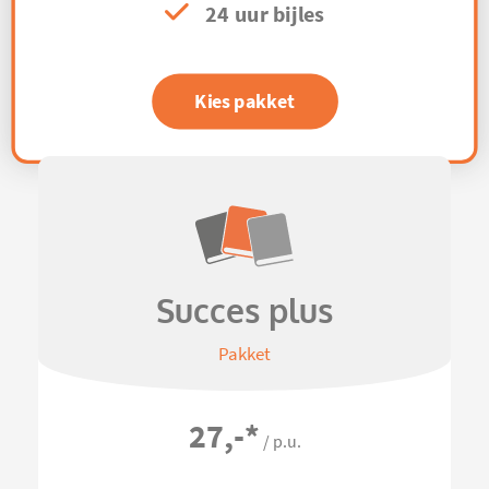
24 uur bijles
Kies pakket
Succes plus
Pakket
27,-
*
/ p.u.