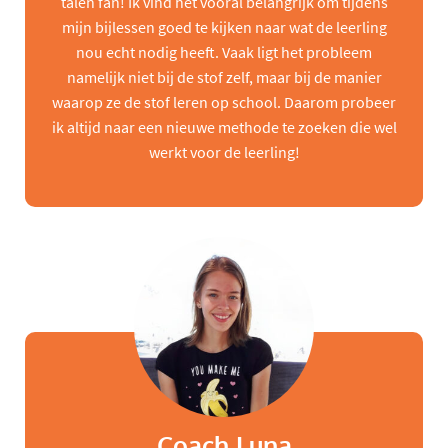
talen fan! Ik vind het vooral belangrijk om tijdens
mijn bijlessen goed te kijken naar wat de leerling
nou echt nodig heeft. Vaak ligt het probleem
namelijk niet bij de stof zelf, maar bij de manier
waarop ze de stof leren op school. Daarom probeer
ik altijd naar een nieuwe methode te zoeken die wel
werkt voor de leerling!
Coach Luna