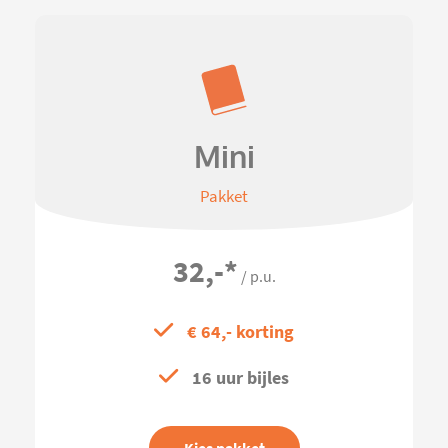
Mini
Pakket
32,-
*
/ p.u.
€ 64,- korting
16 uur bijles