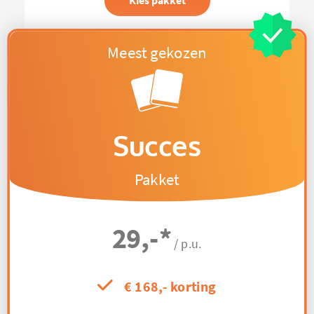
Kies pakket
Succes
Pakket
29,-
*
/ p.u.
€ 168,- korting