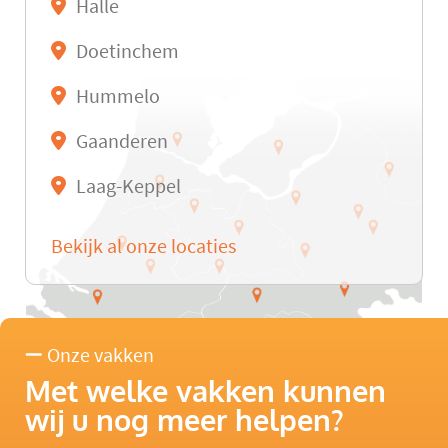
Halle
Doetinchem
Hummelo
Gaanderen
Laag-Keppel
Bekijk al onze locaties
Onze vakken
Met welke vakken kunnen
wij u nog meer helpen?