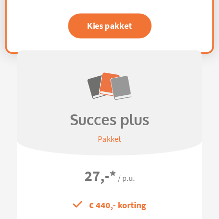
Kies pakket
Succes plus
Pakket
27,-
*
/ p.u.
€ 440,- korting