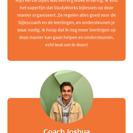
Mijn eerste bijles was een erg leuke ervaring. Ik vind
het superfijn dat StudyWorks bijlessen op deze
manier organiseert. Ze regelen alles goed voor de
bijlescoach en de leerlingen, en ondersteunen je
waar nodig. Ik hoop dat ik nog meer leerlingen op
deze manier kan gaan helpen en ondersteunen,
echt leuk om te doen!
Coach Joshua