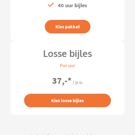
40 uur bijles
Kies pakket
Losse bijles
Per uur
37,-
*
/ p.u.
Kies losse bijles