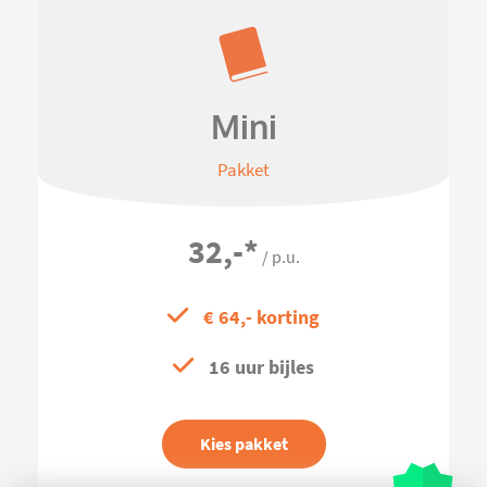
Mini
Pakket
32,-
*
/ p.u.
€ 64,- korting
16 uur bijles
Kies pakket