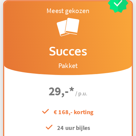
Succes
Pakket
29,-
*
/ p.u.
€ 168,- korting
24 uur bijles