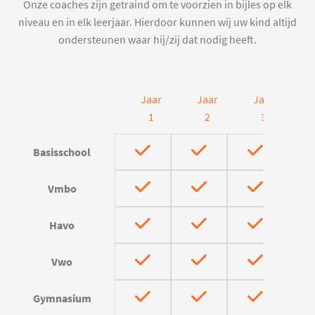
Onze coaches zijn getraind om te voorzien in bijles op elk
niveau en in elk leerjaar. Hierdoor kunnen wij uw kind altijd
ondersteunen waar hij/zij dat nodig heeft.
Jaar
Jaar
Jaar
J
1
2
3
Basisschool
Vmbo
Havo
Vwo
Gymnasium