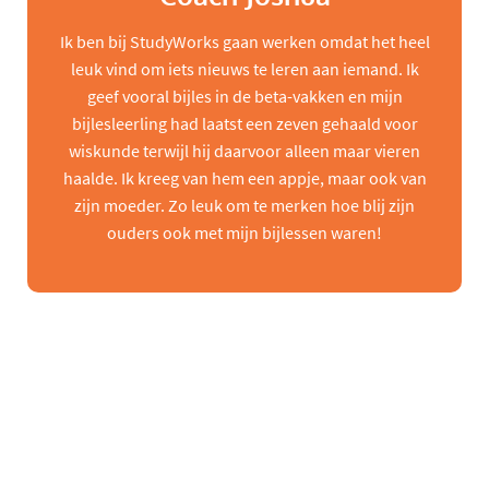
Ik ben bij StudyWorks gaan werken omdat het heel
leuk vind om iets nieuws te leren aan iemand. Ik
geef vooral bijles in de beta-vakken en mijn
bijlesleerling had laatst een zeven gehaald voor
wiskunde terwijl hij daarvoor alleen maar vieren
haalde. Ik kreeg van hem een appje, maar ook van
zijn moeder. Zo leuk om te merken hoe blij zijn
ouders ook met mijn bijlessen waren!