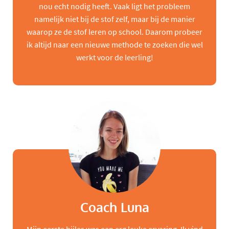
nou echt nodig heeft. Vaak ligt het probleem
namelijk niet bij de stof zelf, maar bij de manier
waarop ze de stof leren op school. Daarom probeer
ik altijd naar een nieuwe methode te zoeken die wel
werkt voor de leerling!
Coach Luna