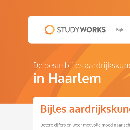
Bijles
De beste bijles aardrijksku
in Haarlem
Bijles aardrijksku
Betere cijfers en weer met volle moed naar sc