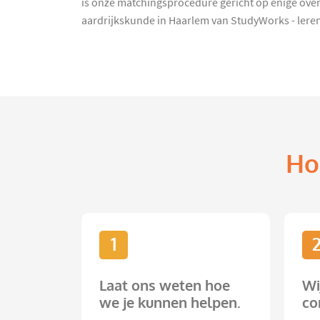
is onze matchingsprocedure gericht op enige over
aardrijkskunde in Haarlem van StudyWorks - lere
Ho
1
Laat ons weten hoe
Wi
we je kunnen helpen.
co