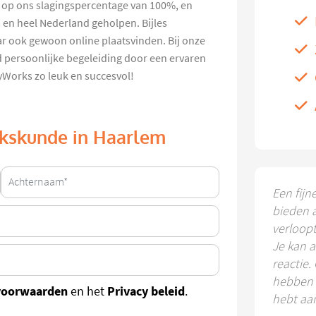
ts op ons slagingspercentage van 100%, en
 en heel Nederland geholpen. Bijles
ar ook gewoon online plaatsvinden. Bij onze
nd persoonlijke begeleiding door een ervaren
yWorks zo leuk en succesvol!
ijkskunde in Haarlem
Een fijn
bieden 
verloop
Je kan a
reactie.
hebben k
voorwaarden
Privacy beleid
en het
.
hebt aa