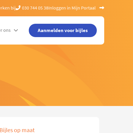
rken bij
030 744 05 38
Inloggen in Mijn Portaal
Aanmelden voor bijles
r ons
Bijles op maat