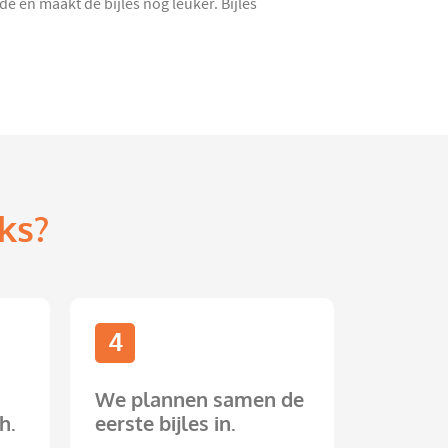
 en maakt de bijles nóg leuker. Bijles
ks?
4
We plannen samen de
h.
eerste bijles in.