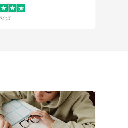
tland