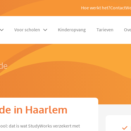
Hoe werkt het?
Contact
We
Voor scholen
Kinderopvang
Tarieven
Ove
nde
nde in Haarlem
hool: dat is wat StudyWorks verzekert met