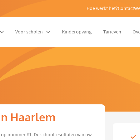
Hoe werkt het?
Contact
We
Voor scholen
Kinderopvang
Tarieven
Ove
 in Haarlem
n op nummer #1. De schoolresultaten van uw