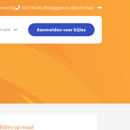
rken bij
030 744 05 38
Inloggen in Mijn Portaal
Aanmelden voor bijles
r ons
Bijles op maat