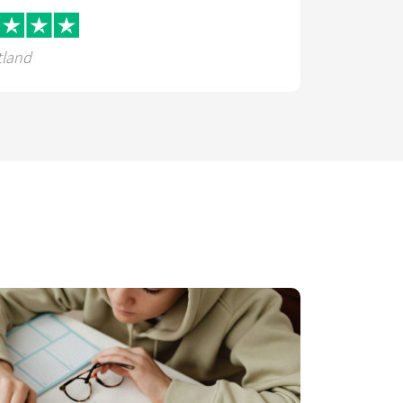
tland