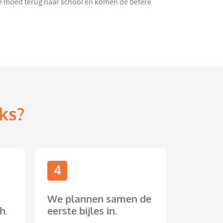
de moed terug naar school en komen de betere
ks?
4
We plannen samen de
h.
eerste bijles in.