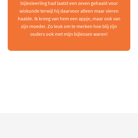
bijlesleerling had laatst een zeven gehaald voor
wiskunde terwijl hij daarvoor alleen maar vieren
haalde. Ik kreeg van hem een appje, maar ook van
zijn moeder. Zo leuk om te merken hoe blij zijn
ouders ook met mijn bijlessen waren!