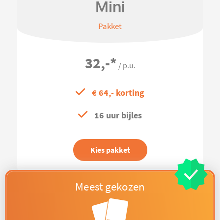
Mini
Pakket
32,-
*
/ p.u.
€ 64,- korting
16 uur bijles
Kies pakket