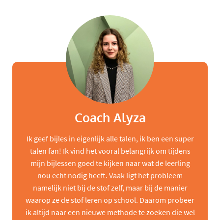
Coach Alyza
Ik geef bijles in eigenlijk alle talen, ik ben een super
talen fan! Ik vind het vooral belangrijk om tijdens
mijn bijlessen goed te kijken naar wat de leerling
nou echt nodig heeft. Vaak ligt het probleem
namelijk niet bij de stof zelf, maar bij de manier
waarop ze de stof leren op school. Daarom probeer
ik altijd naar een nieuwe methode te zoeken die wel