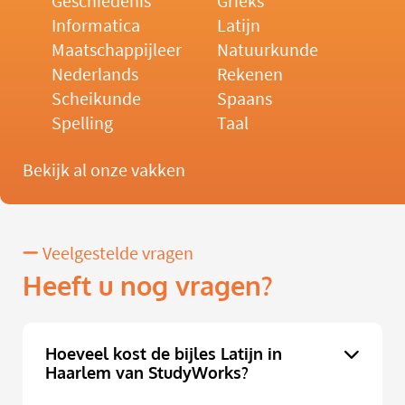
Geschiedenis
Grieks
Informatica
Latijn
Maatschappijleer
Natuurkunde
Nederlands
Rekenen
Scheikunde
Spaans
Spelling
Taal
Bekijk al onze vakken
Veelgestelde vragen
Heeft u nog vragen?
Hoeveel kost de bijles Latijn in
Haarlem van StudyWorks?