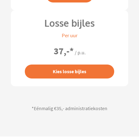
Losse bijles
Per uur
37,-
*
/ p.u.
Kies losse bijles
*Eénmalig €35,- administratiekosten