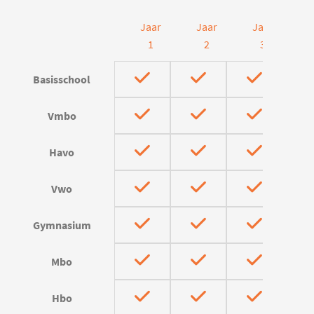
Jaar
Jaar
Jaar
J
1
2
3
Basisschool
Vmbo
Havo
Vwo
Gymnasium
Mbo
Hbo