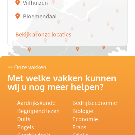
Vijfhuizen
Bloemendaal
Bekijk al onze locaties
Onze vakken
Met welke vakken kunnen
wij u nog meer helpen?
Aardrijkskunde
Bedrijfseconomie
Begrijpend lezen
Biologie
Duits
Economie
Engels
Frans