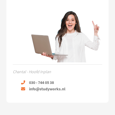
Chantal - Hoofd Inplan
030 - 744 05 38
info@studyworks.nl