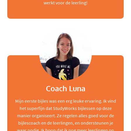
werkt voor de leerling!
Coach Luna
Mijn eerste bijles was een erg leuke ervaring. Ik vind
het superfijn dat StudyWorks bijlessen op deze
manier organiseert. Ze regelen alles goed voor de
bijlescoach en de leerlingen, en ondersteunen je
waar nodig. Ik hoop dat ik nog meer leerlingen op