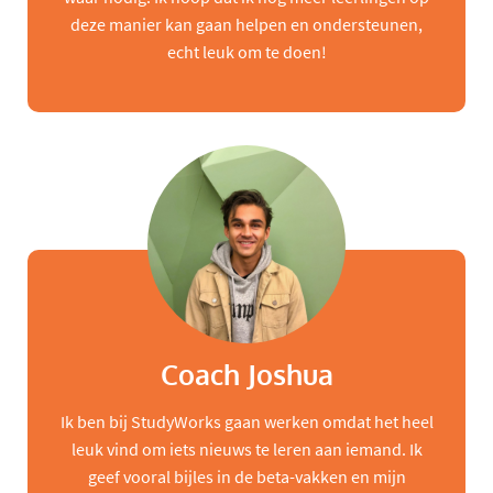
deze manier kan gaan helpen en ondersteunen,
echt leuk om te doen!
Coach Joshua
Ik ben bij StudyWorks gaan werken omdat het heel
leuk vind om iets nieuws te leren aan iemand. Ik
geef vooral bijles in de beta-vakken en mijn