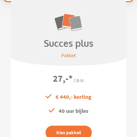
Succes plus
Pakket
27,-
*
/ p.u.
€ 440,- korting
40 uur bijles
Kies pakket