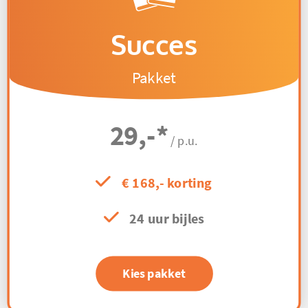
Succes
Pakket
29,-
*
/ p.u.
€ 168,- korting
24 uur bijles
Kies pakket