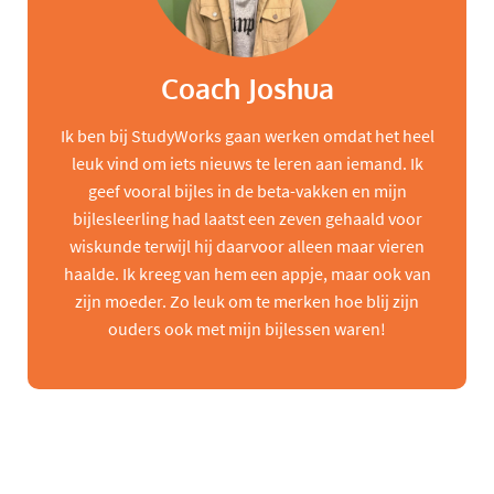
Coach Joshua
Ik ben bij StudyWorks gaan werken omdat het heel
leuk vind om iets nieuws te leren aan iemand. Ik
geef vooral bijles in de beta-vakken en mijn
bijlesleerling had laatst een zeven gehaald voor
wiskunde terwijl hij daarvoor alleen maar vieren
haalde. Ik kreeg van hem een appje, maar ook van
zijn moeder. Zo leuk om te merken hoe blij zijn
ouders ook met mijn bijlessen waren!