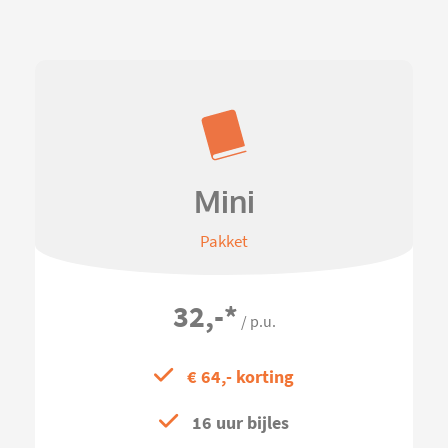
Mini
Pakket
32,-
*
/ p.u.
€ 64,- korting
16 uur bijles