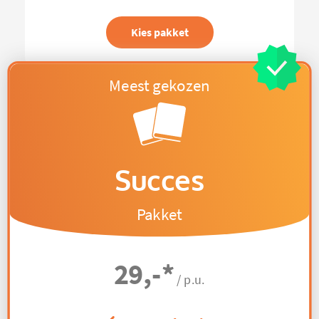
Kies pakket
Succes
Pakket
29,-
*
/ p.u.