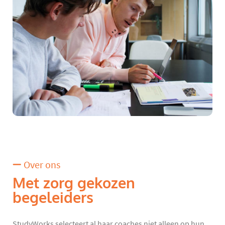
Over ons
Met zorg gekozen
begeleiders
StudyWorks selecteert al haar coaches niet alleen op hun