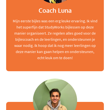
Coach Luna
Mijn eerste bijles was een erg leuke ervaring. Ik vind
het superfijn dat StudyWorks bijlessen op deze
manier organiseert. Ze regelen alles goed voor de
bijlescoach en de leerlingen, en ondersteunen je
waar nodig. Ik hoop dat ik nog meer leerlingen op
deze manier kan gaan helpen en ondersteunen,
echt leuk om te doen!