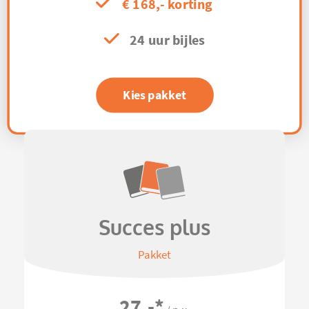
€ 168,- korting
24 uur bijles
Kies pakket
Succes plus
Pakket
27,-
*