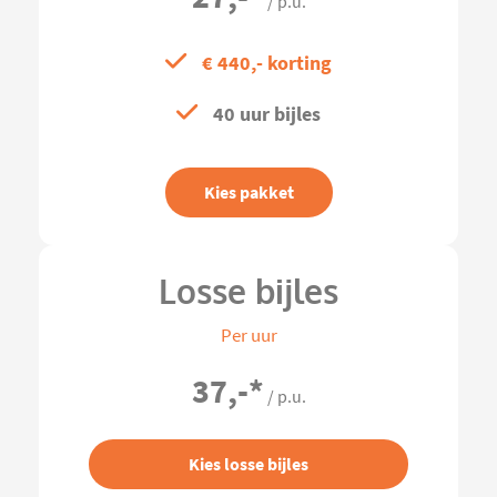
/ p.u.
€ 440,- korting
40 uur bijles
Kies pakket
Losse bijles
Per uur
37,-
*
/ p.u.
Kies losse bijles