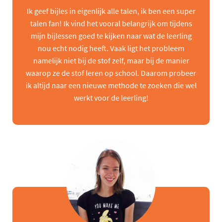
Ik geef bijles in eigenlijk alle talen, ik ben een super
talen fan! Ik vind het vooral belangrijk om tijdens
mijn bijlessen goed te kijken naar wat de leerling
nou echt nodig heeft. Vaak ligt het probleem
namelijk niet bij de stof zelf, maar bij de manier
waarop ze de stof leren op school. Daarom probeer
ik altijd naar een nieuwe methode te zoeken die wel
werkt voor de leerling!