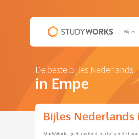
Bijles
De beste bijles Nederlands
in Empe
Bijles Nederlands
StudyWorks geeft uw kind een helpende hand 