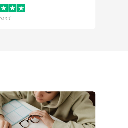
tland