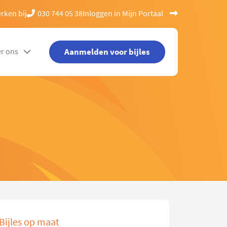
rken bij
030 744 05 38
Inloggen in Mijn Portaal
Aanmelden voor bijles
r ons
Bijles op maat