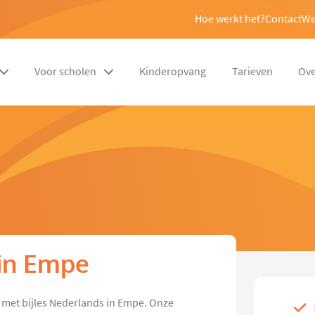
Hoe werkt het?
Contact
We
Voor scholen
Kinderopvang
Tarieven
Ove
 in Empe
met bijles Nederlands in Empe. Onze