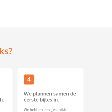
ks?
4
We plannen samen de
h.
eerste bijles in.
We hebben een geschikte