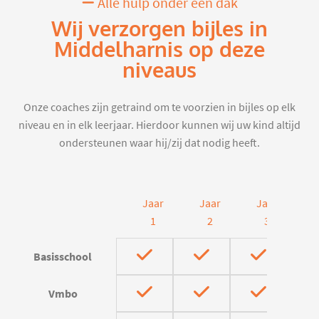
Alle hulp onder één dak
Wij verzorgen bijles in
Middelharnis op deze
niveaus
Onze coaches zijn getraind om te voorzien in bijles op elk
niveau en in elk leerjaar. Hierdoor kunnen wij uw kind altijd
ondersteunen waar hij/zij dat nodig heeft.
Jaar
Jaar
Jaar
J
1
2
3
Basisschool
Vmbo