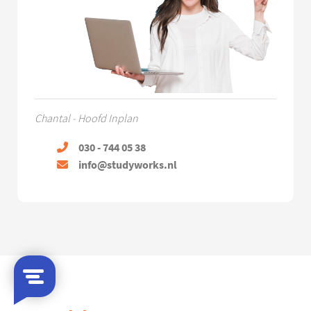
Chantal - Hoofd Inplan
030 - 744 05 38
info@studyworks.nl