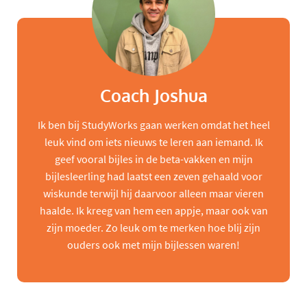
Coach Joshua
Ik ben bij StudyWorks gaan werken omdat het heel
leuk vind om iets nieuws te leren aan iemand. Ik
geef vooral bijles in de beta-vakken en mijn
bijlesleerling had laatst een zeven gehaald voor
wiskunde terwijl hij daarvoor alleen maar vieren
haalde. Ik kreeg van hem een appje, maar ook van
zijn moeder. Zo leuk om te merken hoe blij zijn
ouders ook met mijn bijlessen waren!