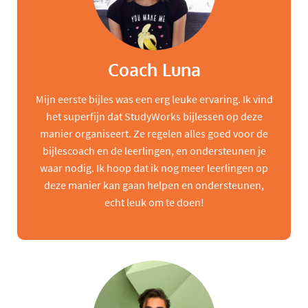
Coach Luna
Mijn eerste bijles was een erg leuke ervaring. Ik vind
het superfijn dat StudyWorks bijlessen op deze
manier organiseert. Ze regelen alles goed voor de
bijlescoach en de leerlingen, en ondersteunen je
waar nodig. Ik hoop dat ik nog meer leerlingen op
deze manier kan gaan helpen en ondersteunen,
echt leuk om te doen!