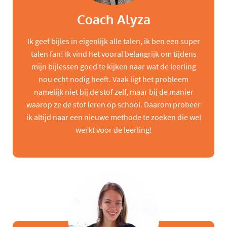
Coach Alyza
Ik geef bijles in eigenlijk alle talen, ik ben een super
talen fan! Ik vind het vooral belangrijk om tijdens
mijn bijlessen goed te kijken naar wat de leerling
nou echt nodig heeft. Vaak ligt het probleem
namelijk niet bij de stof zelf, maar bij de manier
waarop ze de stof leren op school. Daarom probeer
ik altijd naar een nieuwe methode te zoeken die wel
werkt voor de leerling!