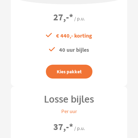
27,-
*
/ p.u.
€ 440,- korting
40 uur bijles
Kies pakket
Losse bijles
Per uur
37,-
*
/ p.u.