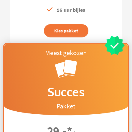
16 uur bijles
Kies pakket
Succes
Pakket
29,-
*