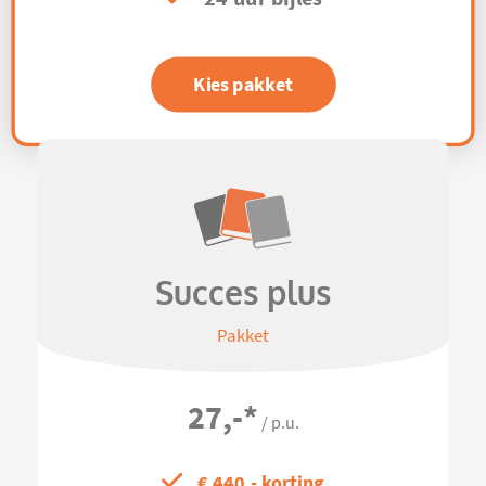
Kies pakket
Succes plus
Pakket
27,-
*
/ p.u.
€ 440,- korting