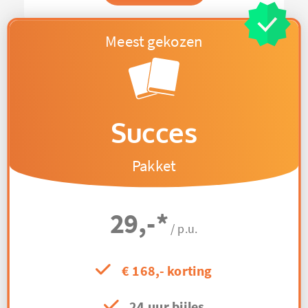
Succes
Pakket
29,-
*
/ p.u.
€ 168,- korting
24 uur bijles