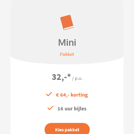
Mini
Pakket
32,-
*
/ p.u.
€ 64,- korting
16 uur bijles
Kies pakket