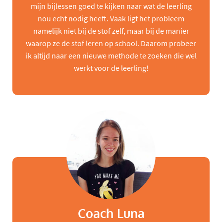
mijn bijlessen goed te kijken naar wat de leerling
nou echt nodig heeft. Vaak ligt het probleem
namelijk niet bij de stof zelf, maar bij de manier
waarop ze de stof leren op school. Daarom probeer
ik altijd naar een nieuwe methode te zoeken die wel
werkt voor de leerling!
Coach Luna