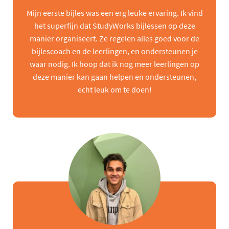
Mijn eerste bijles was een erg leuke ervaring. Ik vind
het superfijn dat StudyWorks bijlessen op deze
manier organiseert. Ze regelen alles goed voor de
bijlescoach en de leerlingen, en ondersteunen je
waar nodig. Ik hoop dat ik nog meer leerlingen op
deze manier kan gaan helpen en ondersteunen,
echt leuk om te doen!