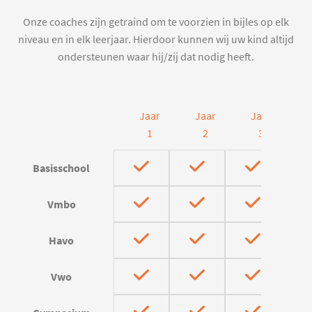
Onze coaches zijn getraind om te voorzien in bijles op elk
niveau en in elk leerjaar. Hierdoor kunnen wij uw kind altijd
ondersteunen waar hij/zij dat nodig heeft.
Jaar
Jaar
Jaar
J
1
2
3
Basisschool
Vmbo
Havo
Vwo