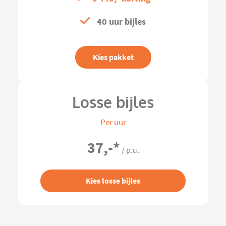
40 uur bijles
Kies pakket
Losse bijles
Per uur
37,-
*
/ p.u.
Kies losse bijles