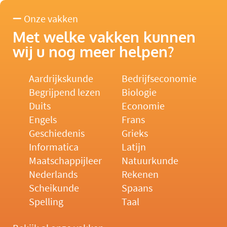
Onze vakken
Met welke vakken kunnen
wij u nog meer helpen?
Aardrijkskunde
Bedrijfseconomie
Begrijpend lezen
Biologie
Duits
Economie
Engels
Frans
Geschiedenis
Grieks
Informatica
Latijn
Maatschappijleer
Natuurkunde
Nederlands
Rekenen
Scheikunde
Spaans
Spelling
Taal