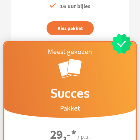
16 uur bijles
Kies pakket
Succes
Pakket
29,-
*
/ p.u.