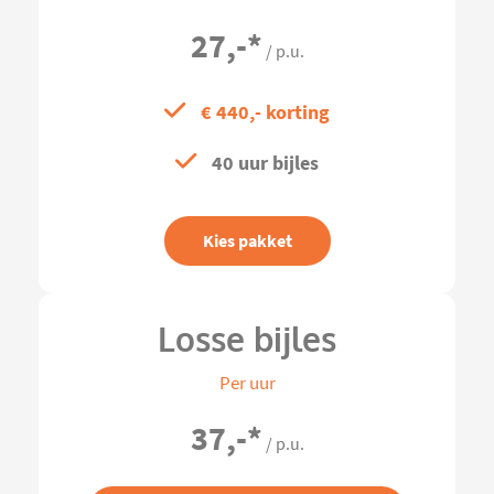
27,-
*
/ p.u.
€ 440,- korting
40 uur bijles
Kies pakket
Losse bijles
Per uur
37,-
*
/ p.u.