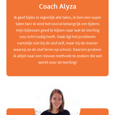
Coach Alyza
Ik geef bijles in eigenlijk alle talen, ik ben een super
talen fan! Ik vind het vooral belangrijk om tijdens
mijn bijlessen goed te kijken naar wat de leerling
nou echt nodig heeft. Vaak ligt het probleem
namelijk niet bij de stof zelf, maar bij de manier
waarop ze de stof leren op school. Daarom probeer
ik altijd naar een nieuwe methode te zoeken die wel
werkt voor de leerling!