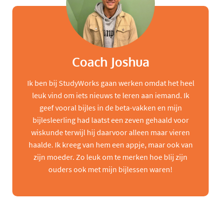
Coach Joshua
Ik ben bij StudyWorks gaan werken omdat het heel
leuk vind om iets nieuws te leren aan iemand. Ik
geef vooral bijles in de beta-vakken en mijn
bijlesleerling had laatst een zeven gehaald voor
wiskunde terwijl hij daarvoor alleen maar vieren
haalde. Ik kreeg van hem een appje, maar ook van
zijn moeder. Zo leuk om te merken hoe blij zijn
ouders ook met mijn bijlessen waren!