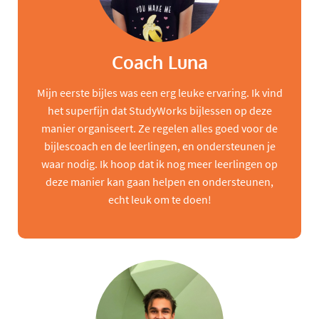
Coach Luna
Mijn eerste bijles was een erg leuke ervaring. Ik vind
het superfijn dat StudyWorks bijlessen op deze
manier organiseert. Ze regelen alles goed voor de
bijlescoach en de leerlingen, en ondersteunen je
waar nodig. Ik hoop dat ik nog meer leerlingen op
deze manier kan gaan helpen en ondersteunen,
echt leuk om te doen!