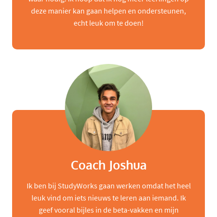
deze manier kan gaan helpen en ondersteunen,
echt leuk om te doen!
Coach Joshua
Ik ben bij StudyWorks gaan werken omdat het heel
leuk vind om iets nieuws te leren aan iemand. Ik
geef vooral bijles in de beta-vakken en mijn