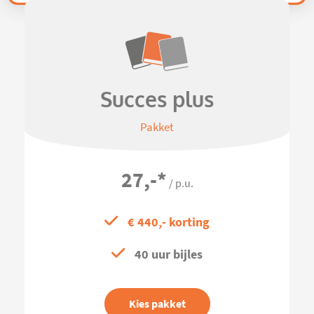
Succes plus
Pakket
27,-
*
/ p.u.
€ 440,- korting
40 uur bijles
Kies pakket