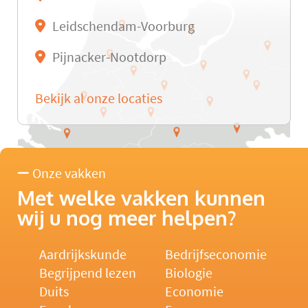
Leidschendam-Voorburg
Pijnacker-Nootdorp
Bekijk al onze locaties
Onze vakken
Met welke vakken kunnen
wij u nog meer helpen?
Aardrijkskunde
Bedrijfseconomie
Begrijpend lezen
Biologie
Duits
Economie