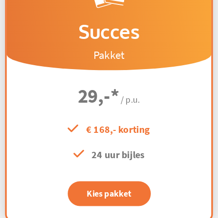
Succes
Pakket
29,-
*
/ p.u.
€ 168,- korting
24 uur bijles
Kies pakket