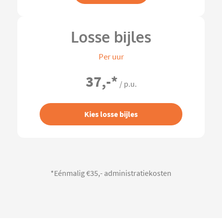
Losse bijles
Per uur
37,-
*
/ p.u.
Kies losse bijles
*Eénmalig €35,- administratiekosten