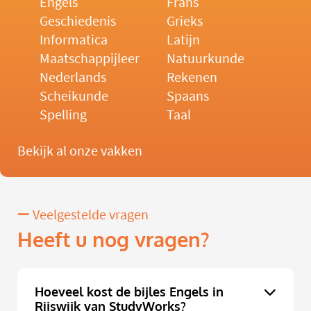
Engels
Frans
Geschiedenis
Grieks
Informatica
Latijn
Maatschappijleer
Natuurkunde
Nederlands
Rekenen
Scheikunde
Spaans
Spelling
Taal
Bekijk al onze vakken
Veelgestelde vragen
Heeft u nog vragen?
Hoeveel kost de bijles Engels in
Rijswijk van StudyWorks?