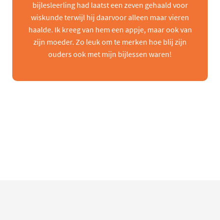
bijlesleerling had laatst een zeven gehaald voor
wiskunde terwijl hij daarvoor alleen maar vieren
haalde. Ik kreeg van hem een appje, maar ook van
zijn moeder. Zo leuk om te merken hoe blij zijn
ouders ook met mijn bijlessen waren!