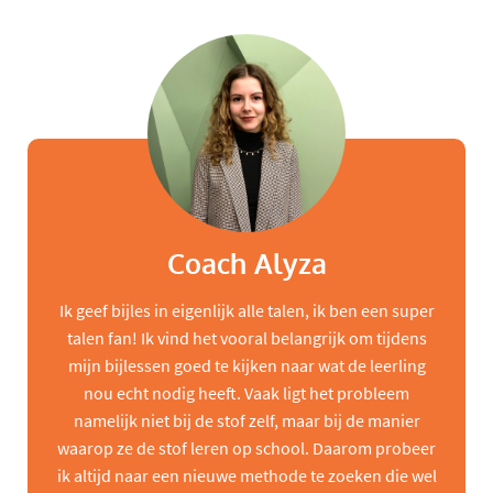
Coach Alyza
Ik geef bijles in eigenlijk alle talen, ik ben een super
talen fan! Ik vind het vooral belangrijk om tijdens
mijn bijlessen goed te kijken naar wat de leerling
nou echt nodig heeft. Vaak ligt het probleem
namelijk niet bij de stof zelf, maar bij de manier
waarop ze de stof leren op school. Daarom probeer
ik altijd naar een nieuwe methode te zoeken die wel