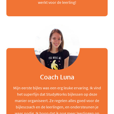
werkt voor de leerling!
Coach Luna
Mijn eerste bijles was een erg leuke ervaring. Ik vind
het superfijn dat StudyWorks bijlessen op deze
manier organiseert. Ze regelen alles goed voor de
bijlescoach en de leerlingen, en ondersteunen je
waar nodig. Ik hoop dat ik nog meer leerlingen op