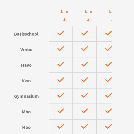
Jaar
Jaar
Jaar
J
1
2
3
Basisschool
Vmbo
Havo
Vwo
Gymnasium
Mbo
Hbo