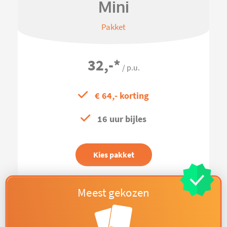
Mini
Pakket
32,-
*
/ p.u.
€ 64,- korting
16 uur bijles
Kies pakket