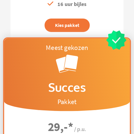
16 uur bijles
Kies pakket
Succes
Pakket
29,-
*
/ p.u.