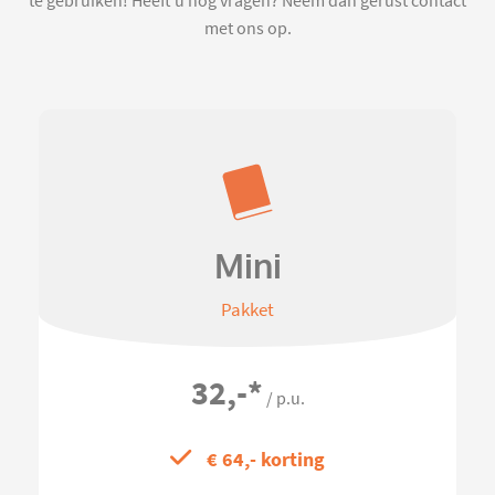
te gebruiken! Heeft u nog vragen? Neem dan gerust contact
met ons op.
Mini
Pakket
32,-
*
/ p.u.
€ 64,- korting