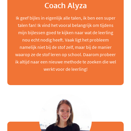
Coach Alyza
Ik geef bijles in eigenlijk alle talen, ik ben een super
talen fan! Ik vind het vooral belangrijk om tijdens
mijn bijlessen goed te kijken naar wat de leerling
nou echt nodig heeft. Vaak ligt het probleem
namelijk niet bij de stof zelf, maar bij de manier
waarop ze de stof leren op school. Daarom probeer
ik altijd naar een nieuwe methode te zoeken die wel
werkt voor de leerling!