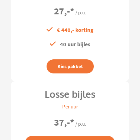
27,-
*
/ p.u.
€ 440,- korting
40 uur bijles
Kies pakket
Losse bijles
Per uur
37,-
*
/ p.u.