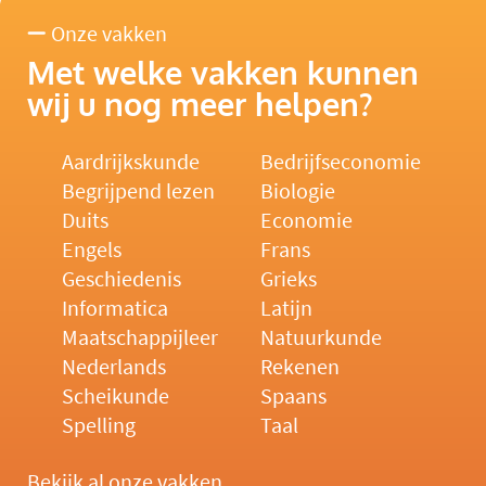
Onze vakken
Met welke vakken kunnen
wij u nog meer helpen?
Aardrijkskunde
Bedrijfseconomie
Begrijpend lezen
Biologie
Duits
Economie
Engels
Frans
Geschiedenis
Grieks
Informatica
Latijn
Maatschappijleer
Natuurkunde
Nederlands
Rekenen
Scheikunde
Spaans
Spelling
Taal
Bekijk al onze vakken