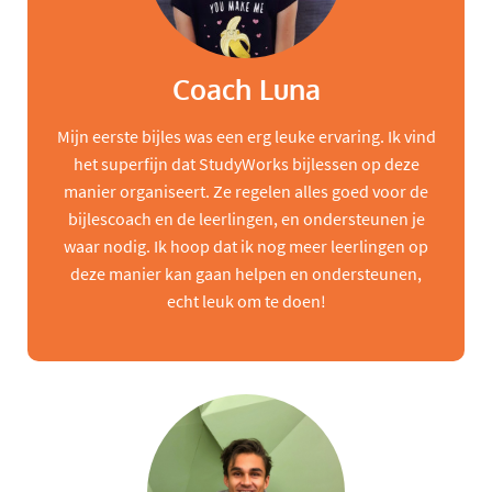
Coach Luna
Mijn eerste bijles was een erg leuke ervaring. Ik vind
het superfijn dat StudyWorks bijlessen op deze
manier organiseert. Ze regelen alles goed voor de
bijlescoach en de leerlingen, en ondersteunen je
waar nodig. Ik hoop dat ik nog meer leerlingen op
deze manier kan gaan helpen en ondersteunen,
echt leuk om te doen!