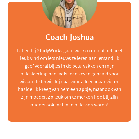
Coach Joshua
Ik ben bij StudyWorks gaan werken omdat het heel
leuk vind om iets nieuws te leren aan iemand. Ik
geef vooral bijles in de beta-vakken en mijn
bijlesleerling had laatst een zeven gehaald voor
wiskunde terwijl hij daarvoor alleen maar vieren
haalde. Ik kreeg van hem een appje, maar ook van
zijn moeder. Zo leuk om te merken hoe blij zijn
ouders ook met mijn bijlessen waren!