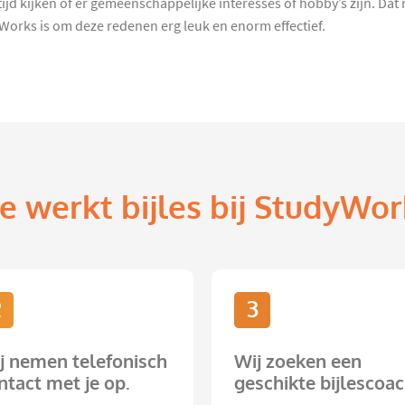
jd kijken of er gemeenschappelijke interesses of hobby’s zijn. Dat 
yWorks is om deze redenen erg leuk en enorm effectief.
e werkt bijles bij StudyWor
2
3
j nemen telefonisch
Wij zoeken een
ntact met je op.
geschikte bijlescoac