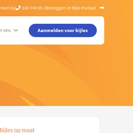
rken bij
030 744 05 38
Inloggen in Mijn Portaal
Aanmelden voor bijles
r ons
Bijles op maat