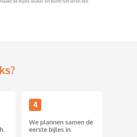
maakt de bijles leuker en komt het leren ten
ks?
4
We plannen samen de
h.
eerste bijles in.