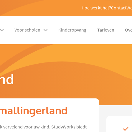
Hoe werkt het?
Contact
We
Voor scholen
Kinderopvang
Tarieven
Ove
and
 Smallingerland
jk vervelend voor uw kind. StudyWorks biedt