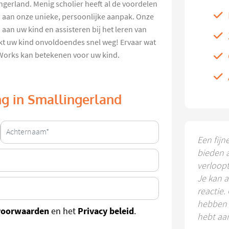
ingerland. Menig scholier heeft al de voordelen
en aan onze unieke, persoonlijke aanpak. Onze
an uw kind en assisteren bij het leren van
rkt uw kind onvoldoendes snel weg! Ervaar wat
dyWorks kan betekenen voor uw kind.
ing in Smallingerland
Een fijn
bieden 
verloop
Je kan a
reactie.
hebben k
voorwaarden
Privacy beleid
en het
.
hebt aa