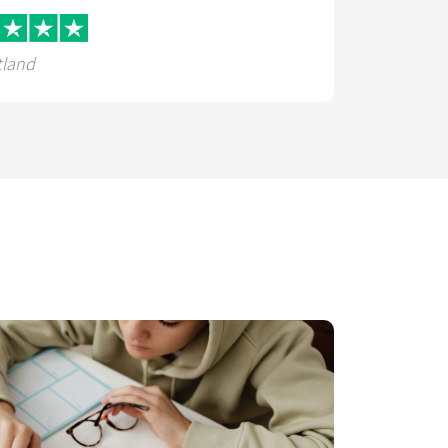
tland