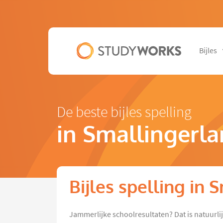
Bijles
De beste bijles spelling
in Smallingerl
Bijles spelling in
Jammerlijke schoolresultaten? Dat is natuurli