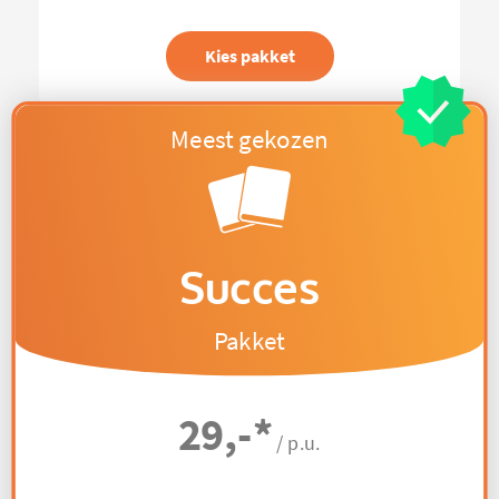
Kies pakket
Succes
Pakket
29,-
*
/ p.u.