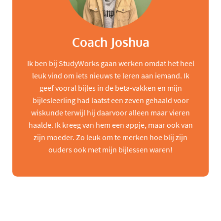
Coach Joshua
Ik ben bij StudyWorks gaan werken omdat het heel
leuk vind om iets nieuws te leren aan iemand. Ik
geef vooral bijles in de beta-vakken en mijn
bijlesleerling had laatst een zeven gehaald voor
wiskunde terwijl hij daarvoor alleen maar vieren
haalde. Ik kreeg van hem een appje, maar ook van
zijn moeder. Zo leuk om te merken hoe blij zijn
ouders ook met mijn bijlessen waren!