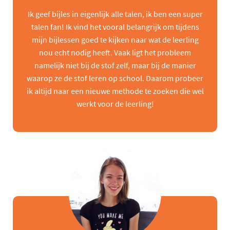
Ik geef bijles in eigenlijk alle talen, ik ben een super
talen fan! Ik vind het vooral belangrijk om tijdens
mijn bijlessen goed te kijken naar wat de leerling
nou echt nodig heeft. Vaak ligt het probleem
namelijk niet bij de stof zelf, maar bij de manier
waarop ze de stof leren op school. Daarom probeer
ik altijd naar een nieuwe methode te zoeken die wel
werkt voor de leerling!