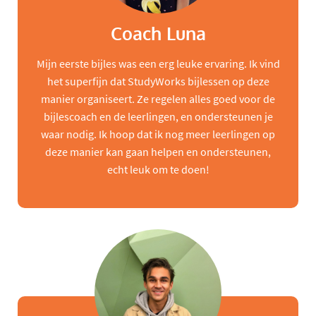
Coach Luna
Mijn eerste bijles was een erg leuke ervaring. Ik vind
het superfijn dat StudyWorks bijlessen op deze
manier organiseert. Ze regelen alles goed voor de
bijlescoach en de leerlingen, en ondersteunen je
waar nodig. Ik hoop dat ik nog meer leerlingen op
deze manier kan gaan helpen en ondersteunen,
echt leuk om te doen!