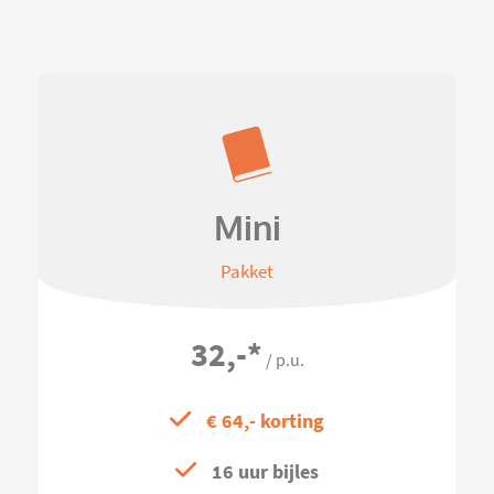
Mini
Pakket
32,-
*
/ p.u.
€ 64,- korting
16 uur bijles