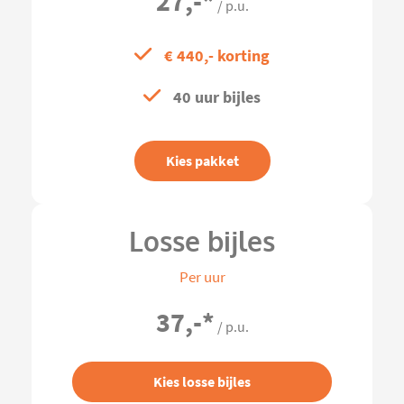
27,-
*
/ p.u.
€ 440,- korting
40 uur bijles
Kies pakket
Losse bijles
Per uur
37,-
*
/ p.u.
Kies losse bijles