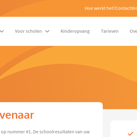
Hoe werkt het?
Contact
We
Voor scholen
Kinderopvang
Tarieven
Ove
evenaar
n op nummer #1. De schoolresultaten van uw