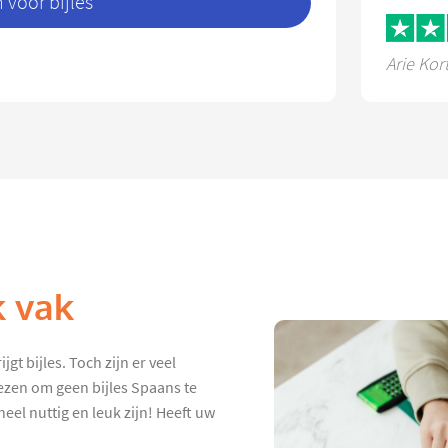
voor bijles
Arie Kor
k vak
gt bijles. Toch zijn er veel
ezen om geen bijles Spaans te
eel nuttig en leuk zijn! Heeft uw