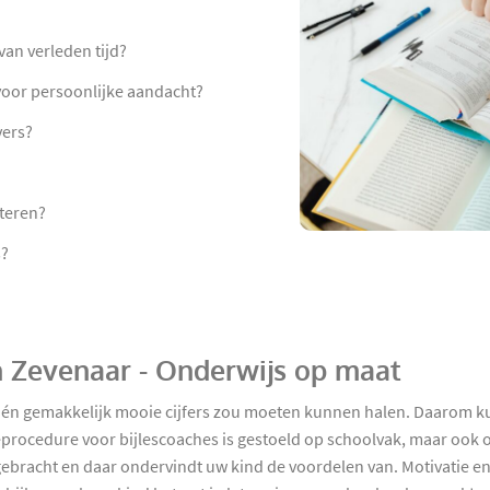
an verleden tijd?
 voor persoonlijke aandacht?
vers?
teren?
s?
in Zevenaar - Onderwijs op maat
l én gemakkelijk mooie cijfers zou moeten kunnen halen. Daarom k
ieprocedure voor bijlescoaches is gestoeld op schoolvak, maar oo
d gebracht en daar ondervindt uw kind de voordelen van. Motivatie e