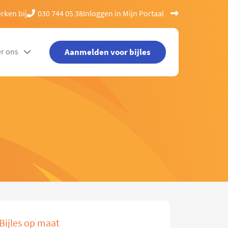
rken bij
030 744 05 38
Inloggen in Mijn Portaal
Aanmelden voor bijles
r ons
Bijles op maat