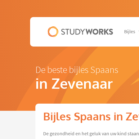
Bijles
De beste bijles Spaans
in Zevenaar
Bijles Spaans in Z
De gezondheid en het geluk van uw kind staa