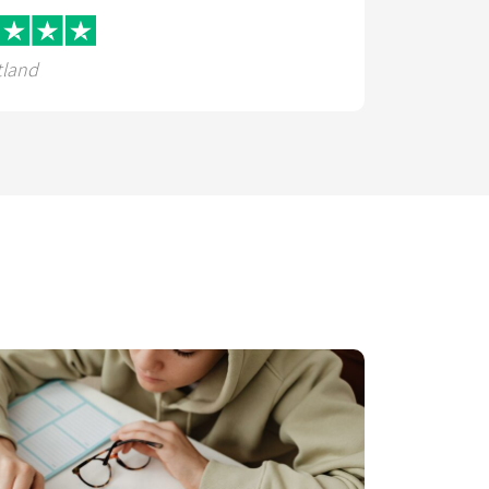
tland