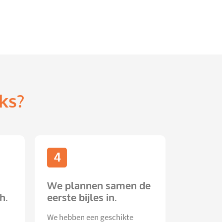
ks?
4
We plannen samen de
h.
eerste bijles in.
We hebben een geschikte