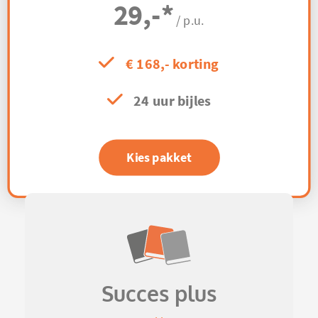
29,-
*
/ p.u.
€ 168,- korting
24 uur bijles
Kies pakket
Succes plus