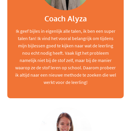
Coach Alyza
Ik geef bijles in eigenlijk alle talen, ik ben een super
talen fan! Ik vind het vooral belangrijk om tijdens
mijn bijlessen goed te kijken naar wat de leerling
nou echt nodig heeft. Vaak ligt het probleem
namelijk niet bij de stof zelf, maar bij de manier
waarop ze de stof leren op school. Daarom probeer
ik altijd naar een nieuwe methode te zoeken die wel
werkt voor de leerling!