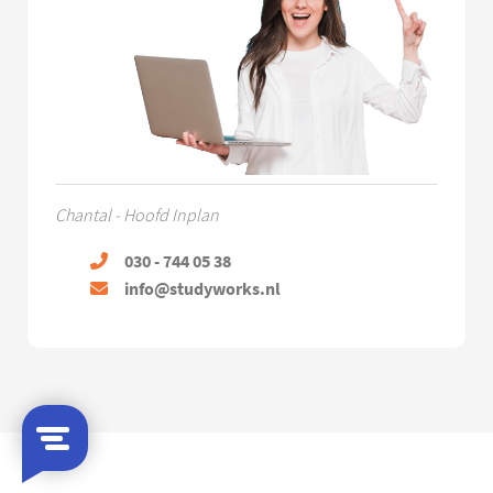
Chantal - Hoofd Inplan
030 - 744 05 38
info@studyworks.nl