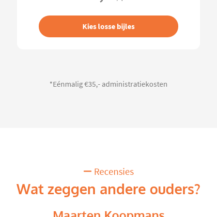
Kies losse bijles
*Eénmalig €35,- administratiekosten
Recensies
Wat zeggen andere ouders?
Maarten Koopmans