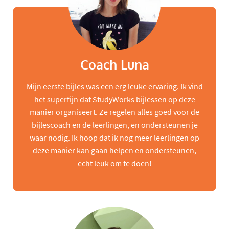
Coach Luna
Mijn eerste bijles was een erg leuke ervaring. Ik vind
het superfijn dat StudyWorks bijlessen op deze
manier organiseert. Ze regelen alles goed voor de
bijlescoach en de leerlingen, en ondersteunen je
waar nodig. Ik hoop dat ik nog meer leerlingen op
deze manier kan gaan helpen en ondersteunen,
echt leuk om te doen!