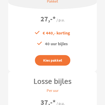
Pakket
27,-
*
/ p.u.
€ 440,- korting
40 uur bijles
Kies pakket
Losse bijles
Per uur
37,-
*
/ p.u.