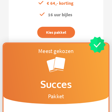
€ 64,- korting
16 uur bijles
Kies pakket
Succes
Pakket