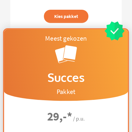
Kies pakket
Succes
Pakket
29,-
*
/ p.u.