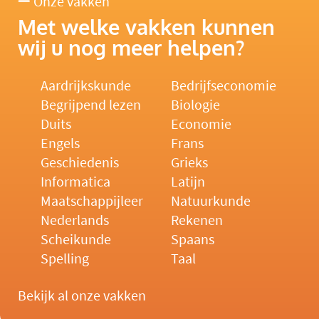
Onze vakken
Met welke vakken kunnen
wij u nog meer helpen?
Aardrijkskunde
Bedrijfseconomie
Begrijpend lezen
Biologie
Duits
Economie
Engels
Frans
Geschiedenis
Grieks
Informatica
Latijn
Maatschappijleer
Natuurkunde
Nederlands
Rekenen
Scheikunde
Spaans
Spelling
Taal
Bekijk al onze vakken