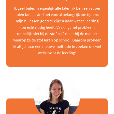
Ik geef bijles in eigenlijk alle talen, ik ben een super
talen fan! Ik vind het vooral belangrijk om tijdens
mijn bijlessen goed te kijken naar wat de leerling
nou echt nodig heeft. Vaak ligt het probleem
namelijk niet bij de stof zelf, maar bij de manier
waarop ze de stof leren op school. Daarom probeer
ik altijd naar een nieuwe methode te zoeken die wel
werkt voor de leerling!