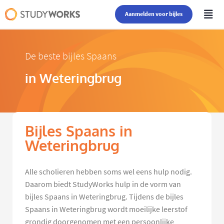
Aanmelden voor bijles
De beste bijles Spaans
in Weteringbrug
Bijles Spaans in
Weteringbrug
Alle scholieren hebben soms wel eens hulp nodig.
Daarom biedt StudyWorks hulp in de vorm van
bijles Spaans in Weteringbrug. Tijdens de bijles
Spaans in Weteringbrug wordt moeilijke leerstof
grondig doorgenomen met een persoonlijke