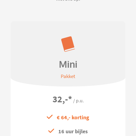
Mini
Pakket
32,-
*
/ p.u.
€ 64,- korting
16 uur bijles