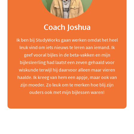
Coach Joshua
Ik ben bij StudyWorks gaan werken omdat het heel
leuk vind om iets nieuws te leren aan iemand. Ik
geef vooral bijles in de beta-vakken en mijn
bijlesleerling had laatst een zeven gehaald voor
wiskunde terwijl hij daarvoor alleen maar vieren
haalde. Ik kreeg van hem een appje, maar ook van
zijn moeder. Zo leuk om te merken hoe blij zijn
ouders ook met mijn bijlessen waren!