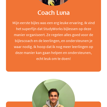
Coach Luna
Mijn eerste bijles was een erg leuke ervaring. Ik vind
het superfijn dat StudyWorks bijlessen op deze
manier organiseert. Ze regelen alles goed voor de
bijlescoach en de leerlingen, en ondersteunen je
waar nodig. Ik hoop dat ik nog meer leerlingen op
deze manier kan gaan helpen en ondersteunen,
echt leuk om te doen!