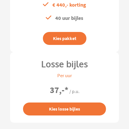
€ 440,- korting
40 uur bijles
Kies pakket
Losse bijles
Per uur
37,-
*
/ p.u.
Kies losse bijles