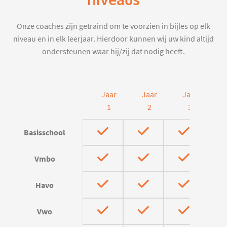
niveaus
Onze coaches zijn getraind om te voorzien in bijles op elk
niveau en in elk leerjaar. Hierdoor kunnen wij uw kind altijd
ondersteunen waar hij/zij dat nodig heeft.
Jaar
Jaar
Jaar
J
1
2
3
Basisschool
Vmbo
Havo
Vwo