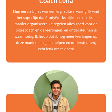
Coach Luna
Mijn eerste bijles was een erg leuke ervaring. Ik vind
het superfijn dat StudyWorks bijlessen op deze
manier organiseert. Ze regelen alles goed voor de
bijlescoach en de leerlingen, en ondersteunen je
waar nodig. Ik hoop dat ik nog meer leerlingen op
deze manier kan gaan helpen en ondersteunen,
echt leuk om te doen!