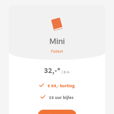
Mini
Pakket
32,-
*
/ p.u.
€ 64,- korting
16 uur bijles