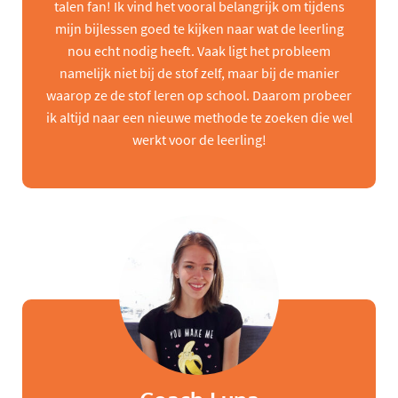
talen fan! Ik vind het vooral belangrijk om tijdens
mijn bijlessen goed te kijken naar wat de leerling
nou echt nodig heeft. Vaak ligt het probleem
namelijk niet bij de stof zelf, maar bij de manier
waarop ze de stof leren op school. Daarom probeer
ik altijd naar een nieuwe methode te zoeken die wel
werkt voor de leerling!