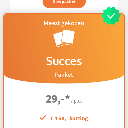
Kies pakket
Succes
Pakket
29,-
*
/ p.u.
€ 168,- korting