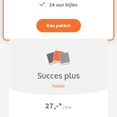
24 uur bijles
Kies pakket
Succes plus
Pakket
27,-
*
/ p.u.