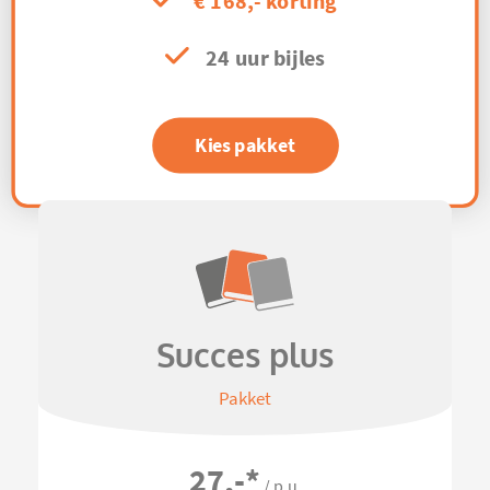
€ 168,- korting
24 uur bijles
Kies pakket
Succes plus
Pakket
27,-
*
/ p.u.