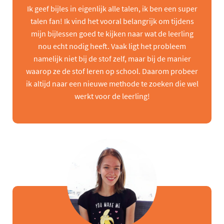
Ik geef bijles in eigenlijk alle talen, ik ben een super
talen fan! Ik vind het vooral belangrijk om tijdens
mijn bijlessen goed te kijken naar wat de leerling
nou echt nodig heeft. Vaak ligt het probleem
namelijk niet bij de stof zelf, maar bij de manier
waarop ze de stof leren op school. Daarom probeer
ik altijd naar een nieuwe methode te zoeken die wel
werkt voor de leerling!