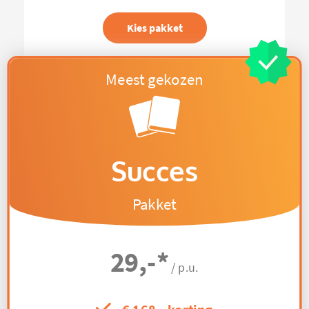
Kies pakket
Succes
Pakket
29,-
*
/ p.u.