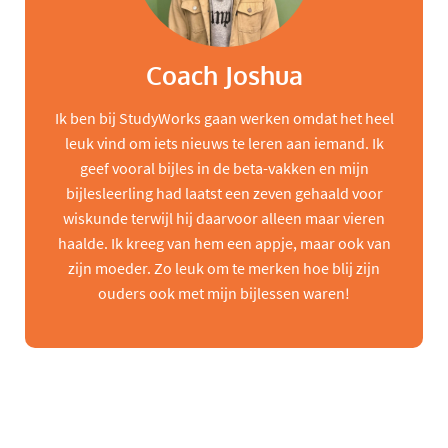
Coach Joshua
Ik ben bij StudyWorks gaan werken omdat het heel
leuk vind om iets nieuws te leren aan iemand. Ik
geef vooral bijles in de beta-vakken en mijn
bijlesleerling had laatst een zeven gehaald voor
wiskunde terwijl hij daarvoor alleen maar vieren
haalde. Ik kreeg van hem een appje, maar ook van
zijn moeder. Zo leuk om te merken hoe blij zijn
ouders ook met mijn bijlessen waren!