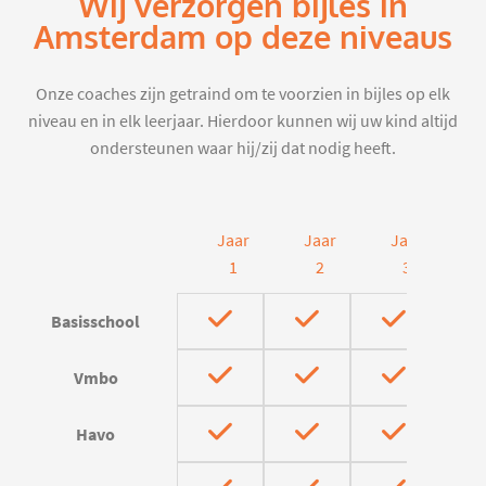
Wij verzorgen bijles in
Amsterdam op deze niveaus
Onze coaches zijn getraind om te voorzien in bijles op elk
niveau en in elk leerjaar. Hierdoor kunnen wij uw kind altijd
ondersteunen waar hij/zij dat nodig heeft.
Jaar
Jaar
Jaar
J
1
2
3
Basisschool
Vmbo
Havo