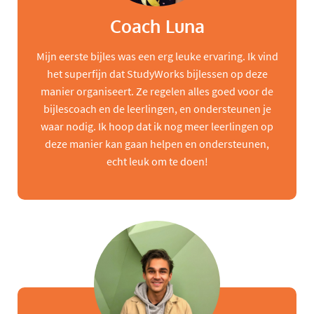
Coach Luna
Mijn eerste bijles was een erg leuke ervaring. Ik vind
het superfijn dat StudyWorks bijlessen op deze
manier organiseert. Ze regelen alles goed voor de
bijlescoach en de leerlingen, en ondersteunen je
waar nodig. Ik hoop dat ik nog meer leerlingen op
deze manier kan gaan helpen en ondersteunen,
echt leuk om te doen!