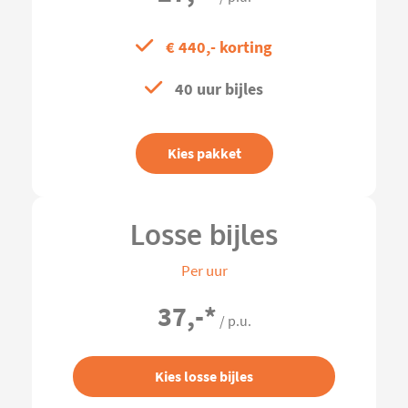
€ 440,- korting
40 uur bijles
Kies pakket
Losse bijles
Per uur
37,-
*
/ p.u.
Kies losse bijles