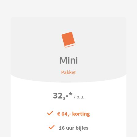
Mini
Pakket
32,-
*
/ p.u.
€ 64,- korting
16 uur bijles