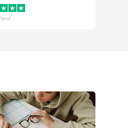
tland