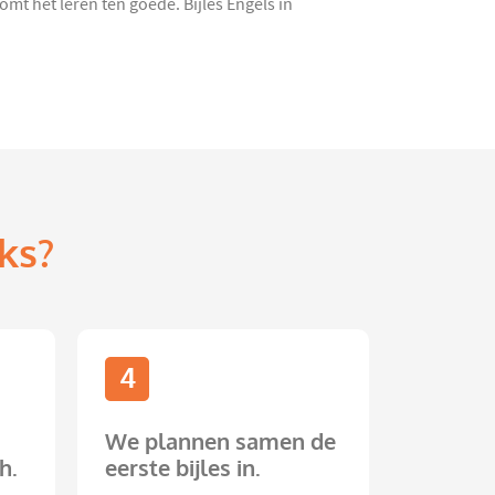
mt het leren ten goede. Bijles Engels in
ks?
4
We plannen samen de
h.
eerste bijles in.