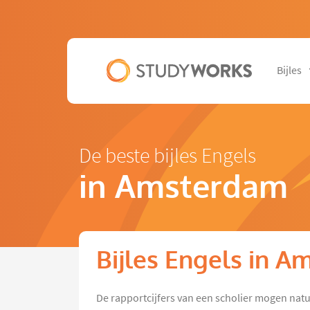
Bijles
De beste bijles Engels
in Amsterdam
Bijles Engels in 
De rapportcijfers van een scholier mogen natu