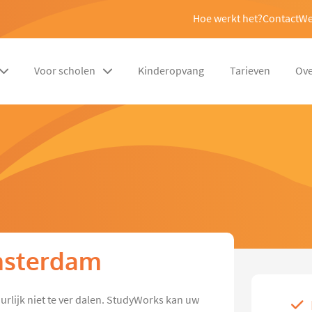
Hoe werkt het?
Contact
We
Voor scholen
Kinderopvang
Tarieven
Ove
Amsterdam
urlijk niet te ver dalen. StudyWorks kan uw