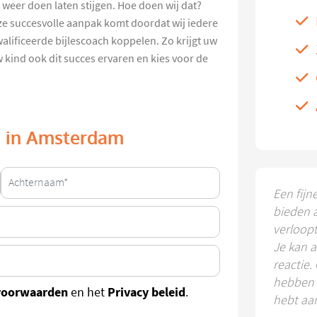
s weer doen laten stijgen. Hoe doen wij dat?
ze succesvolle aanpak komt doordat wij iedere
alificeerde bijlescoach koppelen. Zo krijgt uw
w kind ook dit succes ervaren en kies voor de
ls in Amsterdam
Een fijn
bieden 
verloop
Je kan a
reactie.
hebben k
voorwaarden
Privacy beleid
en het
.
hebt aa