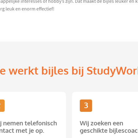
pelijke interesses of hobby’s zijn. Dat maakt de bijles leuker en ko
 leuk en enorm effectief!
e werkt bijles bij StudyWor
2
3
j nemen telefonisch
Wij zoeken een
ntact met je op.
geschikte bijlescoac