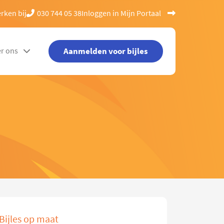
rken bij
030 744 05 38
Inloggen in Mijn Portaal
Aanmelden voor bijles
r ons
Bijles op maat