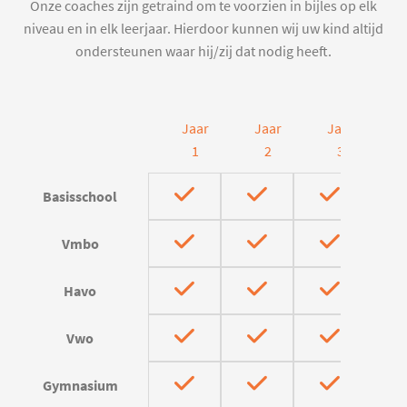
Onze coaches zijn getraind om te voorzien in bijles op elk
niveau en in elk leerjaar. Hierdoor kunnen wij uw kind altijd
ondersteunen waar hij/zij dat nodig heeft.
Jaar
Jaar
Jaar
J
1
2
3
Basisschool
Vmbo
Havo
Vwo
Gymnasium