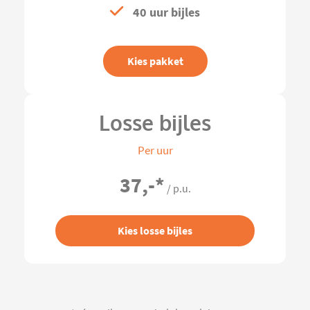
40 uur bijles
Kies pakket
Losse bijles
Per uur
37,-
*
/ p.u.
Kies losse bijles