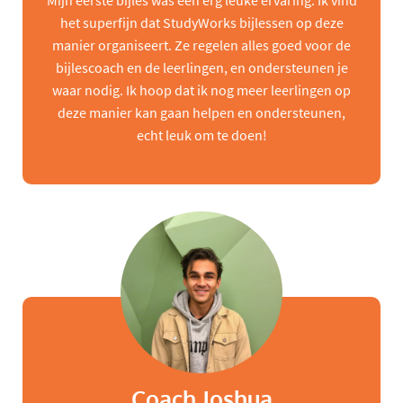
Mijn eerste bijles was een erg leuke ervaring. Ik vind
het superfijn dat StudyWorks bijlessen op deze
manier organiseert. Ze regelen alles goed voor de
bijlescoach en de leerlingen, en ondersteunen je
waar nodig. Ik hoop dat ik nog meer leerlingen op
deze manier kan gaan helpen en ondersteunen,
echt leuk om te doen!
Coach Joshua