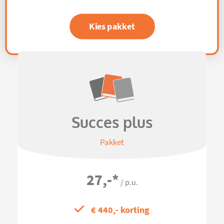
Kies pakket
Succes plus
Pakket
27,-
*
/ p.u.
€ 440,- korting