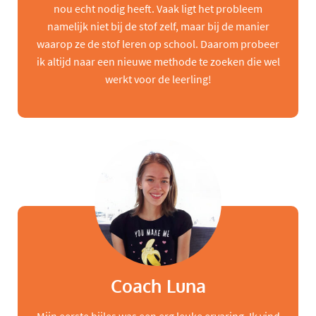
nou echt nodig heeft. Vaak ligt het probleem
namelijk niet bij de stof zelf, maar bij de manier
waarop ze de stof leren op school. Daarom probeer
ik altijd naar een nieuwe methode te zoeken die wel
werkt voor de leerling!
Coach Luna