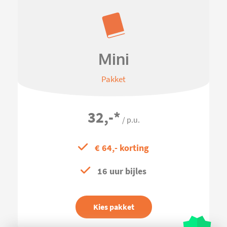
Mini
Pakket
32,-
*
/ p.u.
€ 64,- korting
16 uur bijles
Kies pakket