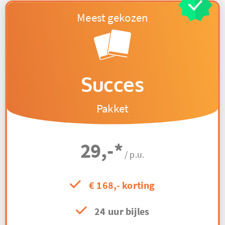
Succes
Pakket
29,-
*
/ p.u.
€ 168,- korting
24 uur bijles