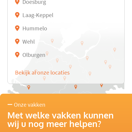
Doesburg
Laag-Keppel
Hummelo
Wehl
Olburgen
Bekijk al onze locaties
Onze vakken
Met welke vakken kunnen
wij u nog meer helpen?