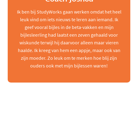
Ik ben bij StudyWorks gaan werken omdat het heel
leuk vind om iets nieuws te leren aan iemand. Ik
geef vooral bijles in de beta-vakken en mijn
bijlesleerling had laatst een zeven gehaald voor
wiskunde terwijl hij daarvoor alleen maar vieren
haalde. Ik kreeg van hem een appje, maar ook van
zijn moeder. Zo leuk om te merken hoe blij zijn
ouders ook met mijn bijlessen waren!