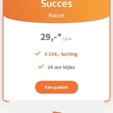
Succes
Pakket
29,-
*
/ p.u.
€ 168,- korting
24 uur bijles
Kies pakket