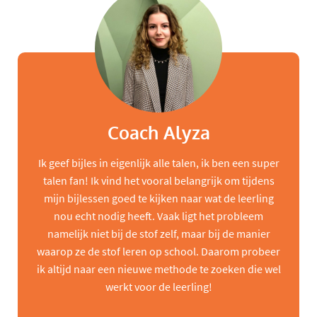
Coach Alyza
Ik geef bijles in eigenlijk alle talen, ik ben een super
talen fan! Ik vind het vooral belangrijk om tijdens
mijn bijlessen goed te kijken naar wat de leerling
nou echt nodig heeft. Vaak ligt het probleem
namelijk niet bij de stof zelf, maar bij de manier
waarop ze de stof leren op school. Daarom probeer
ik altijd naar een nieuwe methode te zoeken die wel
werkt voor de leerling!