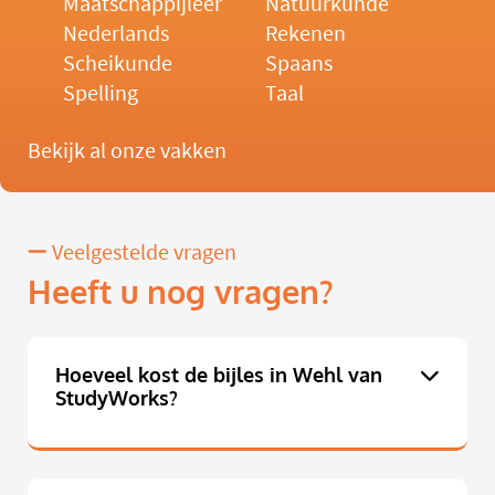
Maatschappijleer
Natuurkunde
Nederlands
Rekenen
Scheikunde
Spaans
Spelling
Taal
Bekijk al onze vakken
Veelgestelde vragen
Heeft u nog vragen?
Hoeveel kost de bijles in Wehl van
StudyWorks?