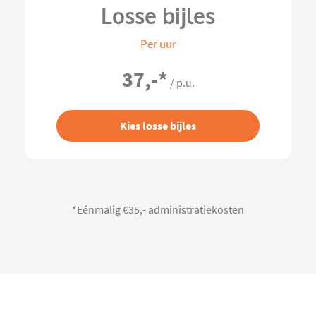
Losse bijles
Per uur
37,-
*
/ p.u.
Kies losse bijles
*Eénmalig €35,- administratiekosten