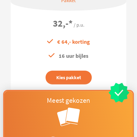
Pakket
32,-
*
/ p.u.
€ 64,- korting
16 uur bijles
Kies pakket