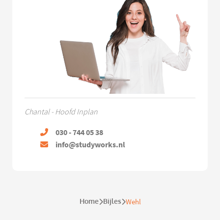
Chantal - Hoofd Inplan
030 - 744 05 38
info@studyworks.nl
Home
Bijles
Wehl