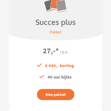
Succes plus
Pakket
27,-
*
/ p.u.
€ 440,- korting
40 uur bijles
Kies pakket