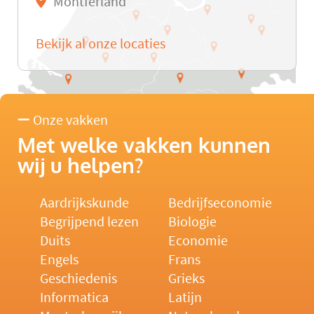
Montferland
Bekijk al onze locaties
Onze vakken
Met welke vakken kunnen
wij u helpen?
Aardrijkskunde
Bedrijfseconomie
Begrijpend lezen
Biologie
Duits
Economie
Engels
Frans
Geschiedenis
Grieks
Informatica
Latijn