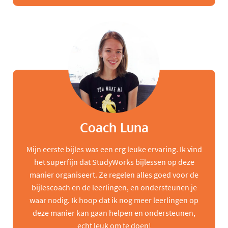
Coach Luna
Mijn eerste bijles was een erg leuke ervaring. Ik vind
het superfijn dat StudyWorks bijlessen op deze
manier organiseert. Ze regelen alles goed voor de
bijlescoach en de leerlingen, en ondersteunen je
waar nodig. Ik hoop dat ik nog meer leerlingen op
deze manier kan gaan helpen en ondersteunen,
echt leuk om te doen!