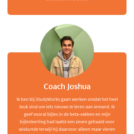
Coach Joshua
Ik ben bij StudyWorks gaan werken omdat het heel
leuk vind om iets nieuws te leren aan iemand. Ik
geef vooral bijles in de beta-vakken en mijn
bijlesleerling had laatst een zeven gehaald voor
wiskunde terwijl hij daarvoor alleen maar vieren