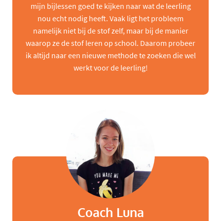
mijn bijlessen goed te kijken naar wat de leerling
nou echt nodig heeft. Vaak ligt het probleem
namelijk niet bij de stof zelf, maar bij de manier
waarop ze de stof leren op school. Daarom probeer
ik altijd naar een nieuwe methode te zoeken die wel
werkt voor de leerling!
Coach Luna