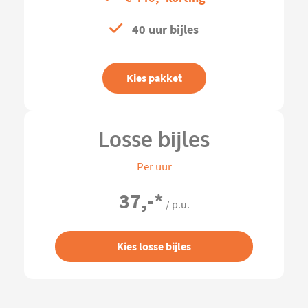
40 uur bijles
Kies pakket
Losse bijles
Per uur
37,-
*
/ p.u.
Kies losse bijles