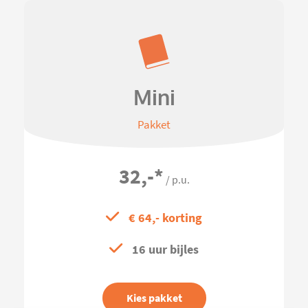
Mini
Pakket
32,-
*
/ p.u.
€ 64,- korting
16 uur bijles
Kies pakket