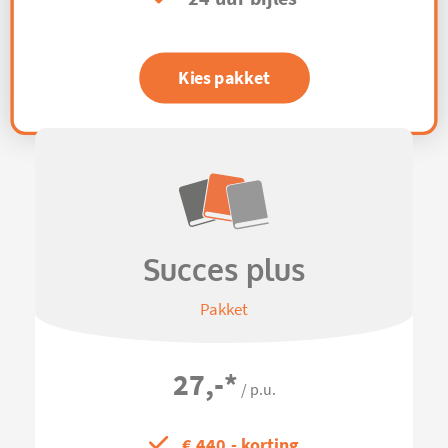
Kies pakket
Succes plus
Pakket
27,-
*
/ p.u.
€ 440,- korting