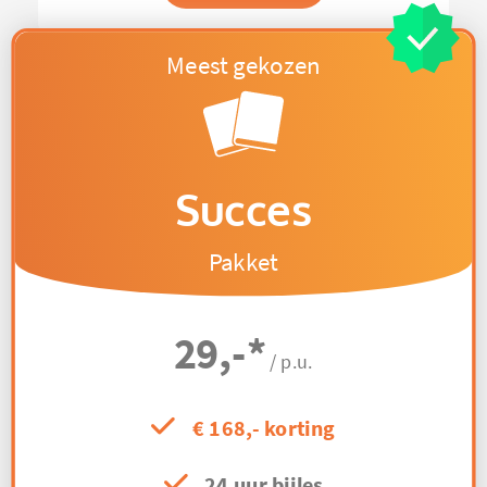
Succes
Pakket
29,-
*
/ p.u.
€ 168,- korting
24 uur bijles