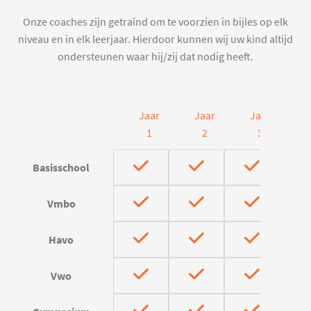
Onze coaches zijn getraind om te voorzien in bijles op elk
niveau en in elk leerjaar. Hierdoor kunnen wij uw kind altijd
ondersteunen waar hij/zij dat nodig heeft.
Jaar
Jaar
Jaar
J
1
2
3
Basisschool
Vmbo
Havo
Vwo