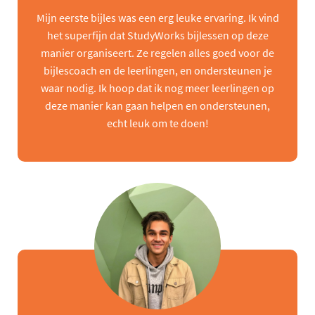
Mijn eerste bijles was een erg leuke ervaring. Ik vind
het superfijn dat StudyWorks bijlessen op deze
manier organiseert. Ze regelen alles goed voor de
bijlescoach en de leerlingen, en ondersteunen je
waar nodig. Ik hoop dat ik nog meer leerlingen op
deze manier kan gaan helpen en ondersteunen,
echt leuk om te doen!