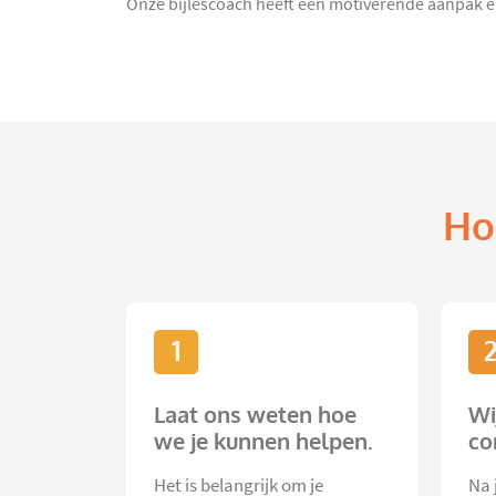
Onze bijlescoach heeft een motiverende aanpak en z
Ho
1
Laat ons weten hoe
Wi
we je kunnen helpen.
co
Het is belangrijk om je
Na 