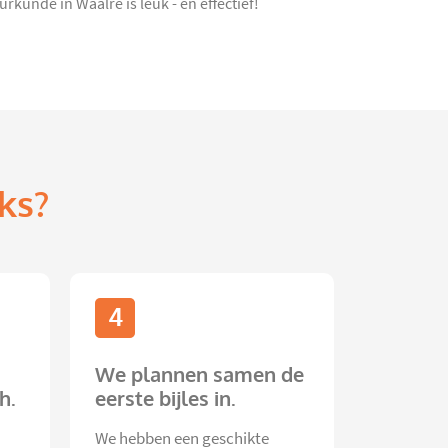
rkunde in Waalre is leuk - én effectief!
ks?
4
We plannen samen de
h.
eerste bijles in.
We hebben een geschikte