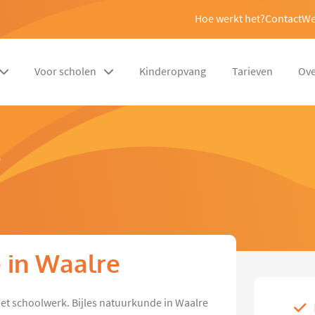
Hoe werkt het?
Contact
We
Voor scholen
Kinderopvang
Tarieven
Ove
e
 in Waalre
 het schoolwerk. Bijles natuurkunde in Waalre