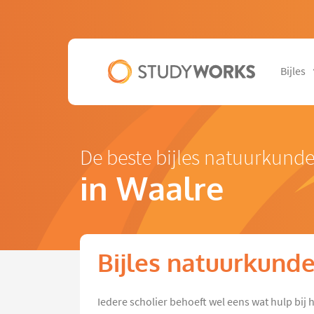
Bijles
De beste bijles natuurkund
in Waalre
Bijles natuurkunde
Iedere scholier behoeft wel eens wat hulp bij