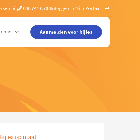
rken bij
030 744 05 38
Inloggen in Mijn Portaal
Aanmelden voor bijles
r ons
Bijles op maat