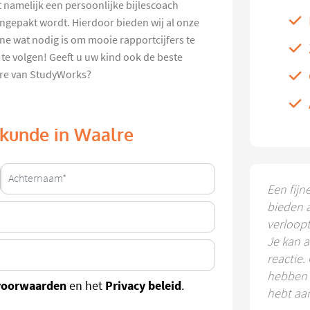
t namelijk een persoonlijke bijlescoach
ngepakt wordt. Hierdoor bieden wij al onze
ne wat nodig is om mooie rapportcijfers te
e te volgen! Geeft u uw kind ook de beste
lre van StudyWorks?
urkunde in Waalre
Een fijn
bieden 
verloop
Je kan a
reactie.
hebben k
voorwaarden
Privacy beleid
en het
.
hebt aa