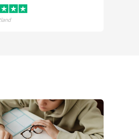
tland