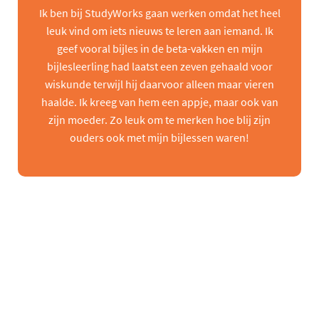
Ik ben bij StudyWorks gaan werken omdat het heel
leuk vind om iets nieuws te leren aan iemand. Ik
geef vooral bijles in de beta-vakken en mijn
bijlesleerling had laatst een zeven gehaald voor
wiskunde terwijl hij daarvoor alleen maar vieren
haalde. Ik kreeg van hem een appje, maar ook van
zijn moeder. Zo leuk om te merken hoe blij zijn
ouders ook met mijn bijlessen waren!