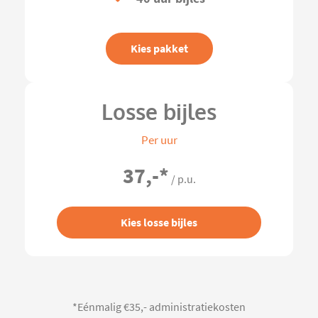
Kies pakket
Losse bijles
Per uur
37,-
*
/ p.u.
Kies losse bijles
*Eénmalig €35,- administratiekosten