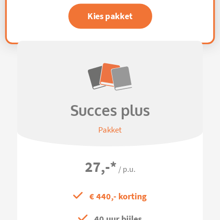
Kies pakket
Succes plus
Pakket
27,-
*
/ p.u.
€ 440,- korting
40 uur bijles