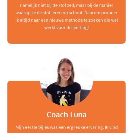
namelijk niet bij de stof zelf, maar bij de manier
waarop ze de stof leren op school. Daarom probeer
ik altijd naar een nieuwe methode te zoeken die wel
werkt voor de leerling!
Coach Luna
Mijn eerste bijles was een erg leuke ervaring. Ik vind