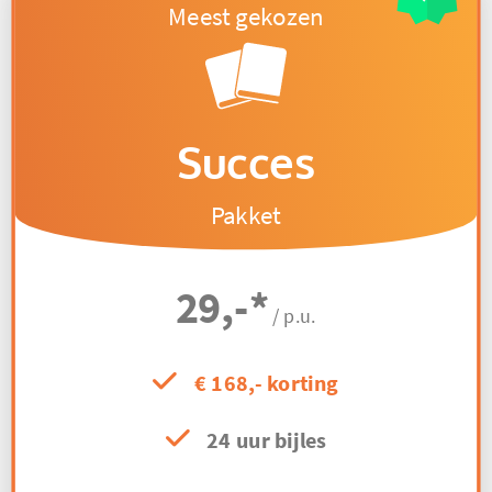
Succes
Pakket
29,-
*
/ p.u.
€ 168,- korting
24 uur bijles