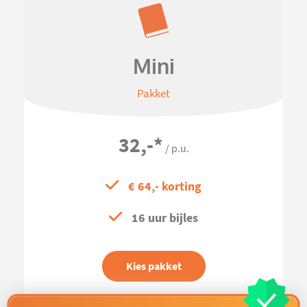
Mini
Pakket
32,-
*
/ p.u.
€ 64,- korting
16 uur bijles
Kies pakket