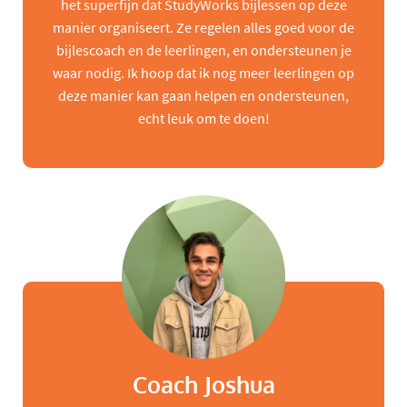
het superfijn dat StudyWorks bijlessen op deze
manier organiseert. Ze regelen alles goed voor de
bijlescoach en de leerlingen, en ondersteunen je
waar nodig. Ik hoop dat ik nog meer leerlingen op
deze manier kan gaan helpen en ondersteunen,
echt leuk om te doen!
Coach Joshua