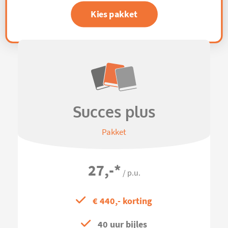
Kies pakket
Succes plus
Pakket
27,-
*
/ p.u.
€ 440,- korting
40 uur bijles