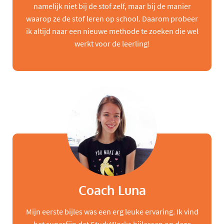
namelijk niet bij de stof zelf, maar bij de manier
waarop ze de stof leren op school. Daarom probeer
ik altijd naar een nieuwe methode te zoeken die wel
werkt voor de leerling!
Coach Luna
Mijn eerste bijles was een erg leuke ervaring. Ik vind