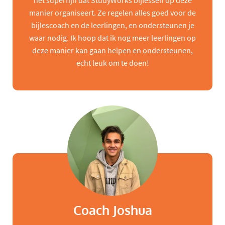
het superfijn dat StudyWorks bijlessen op deze
manier organiseert. Ze regelen alles goed voor de
bijlescoach en de leerlingen, en ondersteunen je
waar nodig. Ik hoop dat ik nog meer leerlingen op
deze manier kan gaan helpen en ondersteunen,
echt leuk om te doen!
Coach Joshua