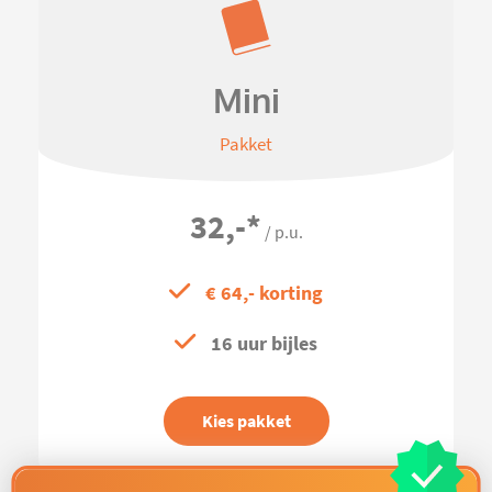
Mini
Pakket
32,-
*
/ p.u.
€ 64,- korting
16 uur bijles
Kies pakket