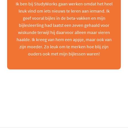
Ik ben bij StudyWorks gaan werken omdat het heel
leuk vind om iets nieuws te leren aan iemand. Ik
geef vooral bijles in de beta-vakken en mijn
bijlesleerling had laatst een zeven gehaald voor
wiskunde terwijl hij daarvoor alleen maar vieren
haalde. Ik kreeg van hem een appje, maar ook van
zijn moeder. Zo leuk om te merken hoe blij zijn
ouders ook met mijn bijlessen waren!