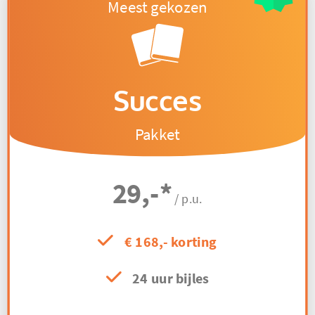
Succes
Pakket
29,-
*
/ p.u.
€ 168,- korting
24 uur bijles