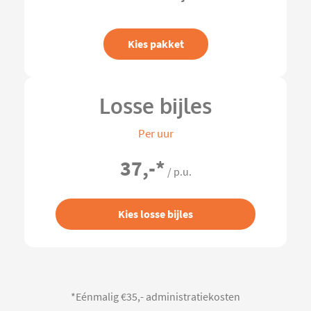
Kies pakket
Losse bijles
Per uur
37,-
*
/ p.u.
Kies losse bijles
*Eénmalig €35,- administratiekosten