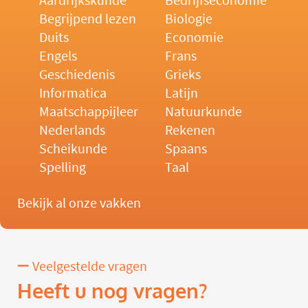
Aardrijkskunde
Bedrijfseconomie
Begrijpend lezen
Biologie
Duits
Economie
Engels
Frans
Geschiedenis
Grieks
Informatica
Latijn
Maatschappijleer
Natuurkunde
Nederlands
Rekenen
Scheikunde
Spaans
Spelling
Taal
Bekijk al onze vakken
Veelgestelde vragen
Heeft u nog vragen?