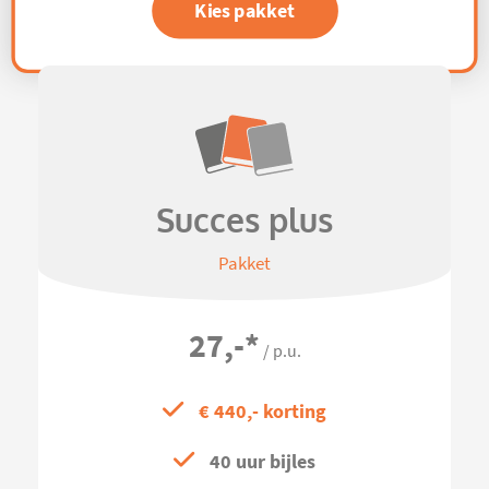
Kies pakket
Succes plus
Pakket
27,-
*
/ p.u.
€ 440,- korting
40 uur bijles