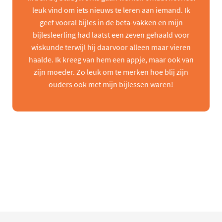
leuk vind om iets nieuws te leren aan iemand. Ik
geef vooral bijles in de beta-vakken en mijn
bijlesleerling had laatst een zeven gehaald voor
wiskunde terwijl hij daarvoor alleen maar vieren
haalde. Ik kreeg van hem een appje, maar ook van
zijn moeder. Zo leuk om te merken hoe blij zijn
ouders ook met mijn bijlessen waren!