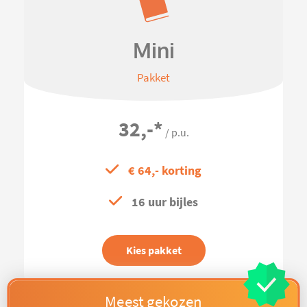
Mini
Pakket
32,-
*
/ p.u.
€ 64,- korting
16 uur bijles
Kies pakket