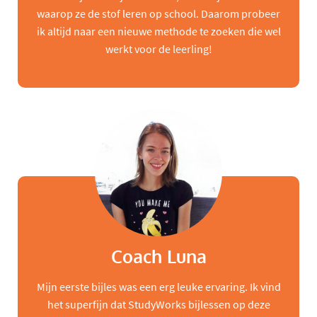
waarop ze de stof leren op school. Daarom probeer
ik altijd naar een nieuwe methode te zoeken die wel
werkt voor de leerling!
Coach Luna
Mijn eerste bijles was een erg leuke ervaring. Ik vind
het superfijn dat StudyWorks bijlessen op deze