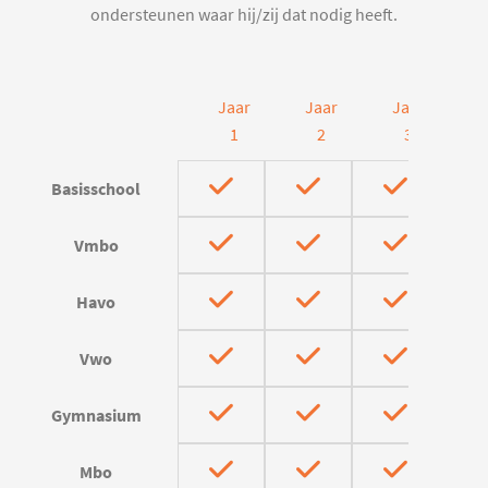
ondersteunen waar hij/zij dat nodig heeft.
Jaar
Jaar
Jaar
J
1
2
3
Basisschool
Vmbo
Havo
Vwo
Gymnasium
Mbo