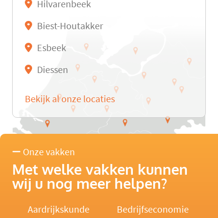
Hilvarenbeek
Biest-Houtakker
Esbeek
Diessen
Bekijk al onze locaties
Onze vakken
Met welke vakken kunnen
wij u nog meer helpen?
Aardrijkskunde
Bedrijfseconomie