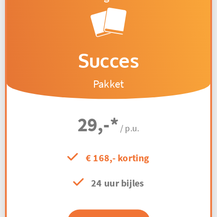
Succes
Pakket
29,-
*
/ p.u.
€ 168,- korting
24 uur bijles