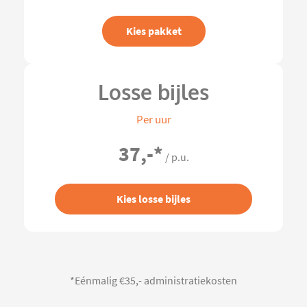
Kies pakket
Losse bijles
Per uur
37,-
*
/ p.u.
Kies losse bijles
*Eénmalig €35,- administratiekosten