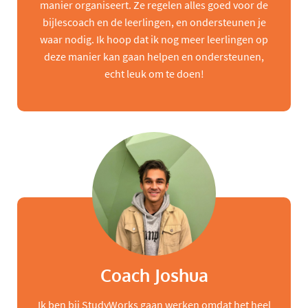
manier organiseert. Ze regelen alles goed voor de
bijlescoach en de leerlingen, en ondersteunen je
waar nodig. Ik hoop dat ik nog meer leerlingen op
deze manier kan gaan helpen en ondersteunen,
echt leuk om te doen!
Coach Joshua
Ik ben bij StudyWorks gaan werken omdat het heel