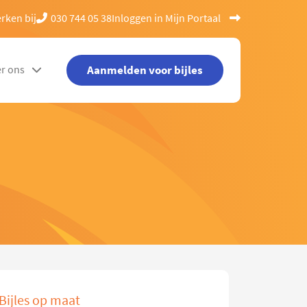
rken bij
030 744 05 38
Inloggen in Mijn Portaal
Aanmelden voor bijles
r ons
Bijles op maat