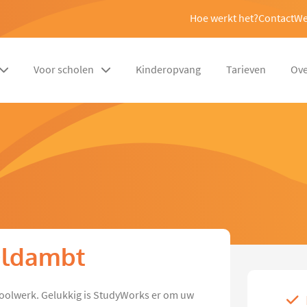
Hoe werkt het?
Contact
We
Voor scholen
Kinderopvang
Tarieven
Ove
 Oldambt
oolwerk. Gelukkig is StudyWorks er om uw