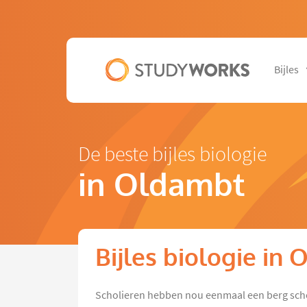
Bijles
De beste bijles biologie
in Oldambt
Bijles biologie in
Scholieren hebben nou eenmaal een berg sch