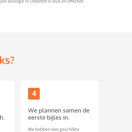
s biologie in Oldambt is leuk en effectief.
ks?
4
We plannen samen de
h.
eerste bijles in.
We hebben een geschikte