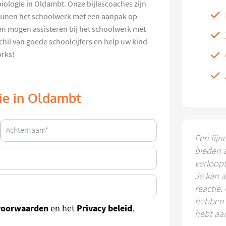
 biologie in Oldambt. Onze bijlescoaches zijn
eunen het schoolwerk met een aanpak op
ren mogen assisteren bij het schoolwerk met
schil van goede schoolcijfers en help uw kind
orks!
gie in Oldambt
Een fijn
bieden 
verloop
Je kan a
reactie.
hebben k
voorwaarden
Privacy beleid
en het
.
hebt aa