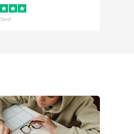
tland