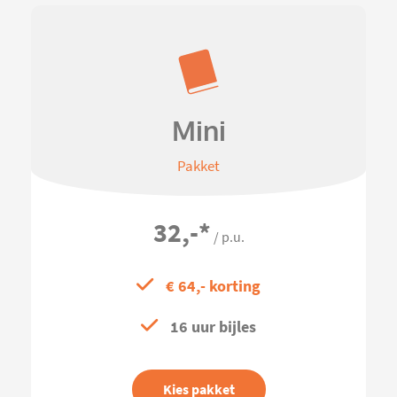
Mini
Pakket
32,-
*
/ p.u.
€ 64,- korting
16 uur bijles
Kies pakket