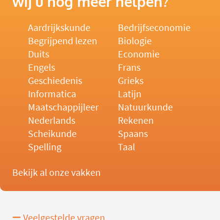
wij u nog meer helpen?
Aardrijkskunde
Bedrijfseconomie
Begrijpend lezen
Biologie
Duits
Economie
Engels
Frans
Geschiedenis
Grieks
Informatica
Latijn
Maatschappijleer
Natuurkunde
Nederlands
Rekenen
Scheikunde
Spaans
Spelling
Taal
Bekijk al onze vakken
Veelgestelde vragen