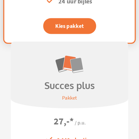
24 uur bijles
Kies pakket
Succes plus
Pakket
27,-
*
/ p.u.