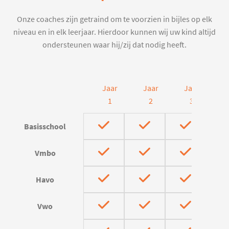
Onze coaches zijn getraind om te voorzien in bijles op elk
niveau en in elk leerjaar. Hierdoor kunnen wij uw kind altijd
ondersteunen waar hij/zij dat nodig heeft.
Jaar
Jaar
Jaar
J
1
2
3
Basisschool
Vmbo
Havo
Vwo