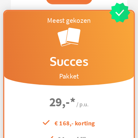
Succes
Pakket
29,-
*
/ p.u.
€ 168,- korting