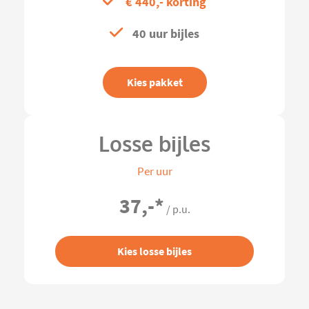
€ 440,- korting
40 uur bijles
Kies pakket
Losse bijles
Per uur
37,-
*
/ p.u.
Kies losse bijles