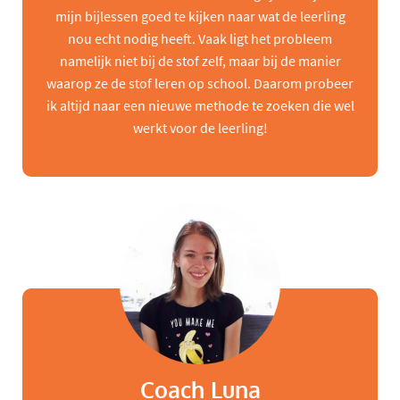
mijn bijlessen goed te kijken naar wat de leerling
nou echt nodig heeft. Vaak ligt het probleem
namelijk niet bij de stof zelf, maar bij de manier
waarop ze de stof leren op school. Daarom probeer
ik altijd naar een nieuwe methode te zoeken die wel
werkt voor de leerling!
Coach Luna