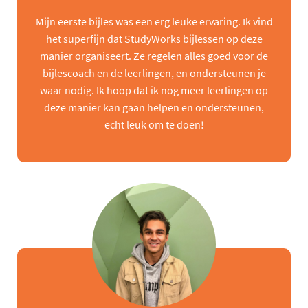
Mijn eerste bijles was een erg leuke ervaring. Ik vind
het superfijn dat StudyWorks bijlessen op deze
manier organiseert. Ze regelen alles goed voor de
bijlescoach en de leerlingen, en ondersteunen je
waar nodig. Ik hoop dat ik nog meer leerlingen op
deze manier kan gaan helpen en ondersteunen,
echt leuk om te doen!