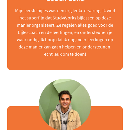
Mijn eerste bijles was een erg leuke ervaring. Ik vind
het superfijn dat StudyWorks bijlessen op deze
manier organiseert. Ze regelen alles goed voor de
bijlescoach en de leerlingen, en ondersteunen je
waar nodig. Ik hoop dat ik nog meer leerlingen op
deze manier kan gaan helpen en ondersteunen,
echt leuk om te doen!