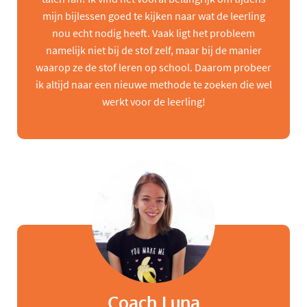
mijn bijlessen goed te kijken naar wat de leerling
nou echt nodig heeft. Vaak ligt het probleem
namelijk niet bij de stof zelf, maar bij de manier
waarop ze de stof leren op school. Daarom probeer
ik altijd naar een nieuwe methode te zoeken die wel
werkt voor de leerling!
Coach Luna