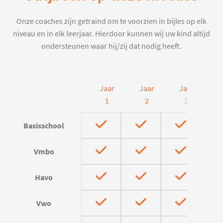
Onze coaches zijn getraind om te voorzien in bijles op elk
niveau en in elk leerjaar. Hierdoor kunnen wij uw kind altijd
ondersteunen waar hij/zij dat nodig heeft.
Jaar
Jaar
Jaar
J
1
2
3
Basisschool
Vmbo
Havo
Vwo