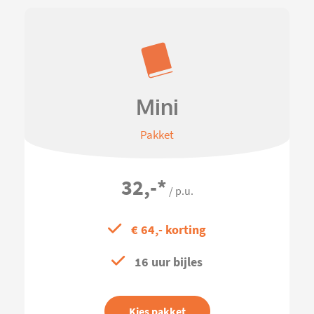
Mini
Pakket
32,-
*
/ p.u.
€ 64,- korting
16 uur bijles
Kies pakket