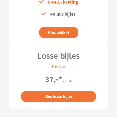
€ 440,- korting
40 uur bijles
Kies pakket
Losse bijles
Per uur
37,-
*
/ p.u.
Kies losse bijles