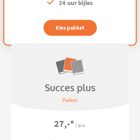
24 uur bijles
Kies pakket
Succes plus
Pakket
27,-
*
/ p.u.