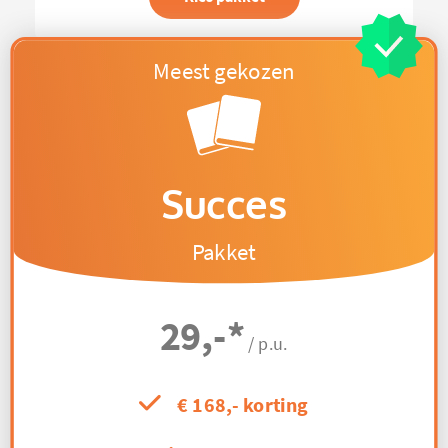
Succes
Pakket
29,-
*
/ p.u.
€ 168,- korting