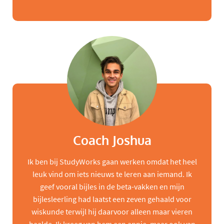
Coach Joshua
Ik ben bij StudyWorks gaan werken omdat het heel
leuk vind om iets nieuws te leren aan iemand. Ik
geef vooral bijles in de beta-vakken en mijn
bijlesleerling had laatst een zeven gehaald voor
wiskunde terwijl hij daarvoor alleen maar vieren