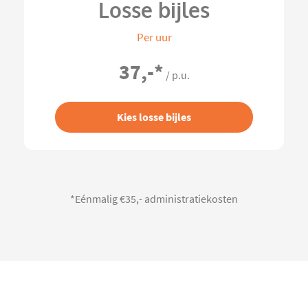
Losse bijles
Per uur
37,-
*
/ p.u.
Kies losse bijles
*Eénmalig €35,- administratiekosten