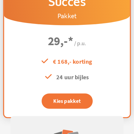
Succes
Pakket
29,-
*
/ p.u.
€ 168,- korting
24 uur bijles
Kies pakket