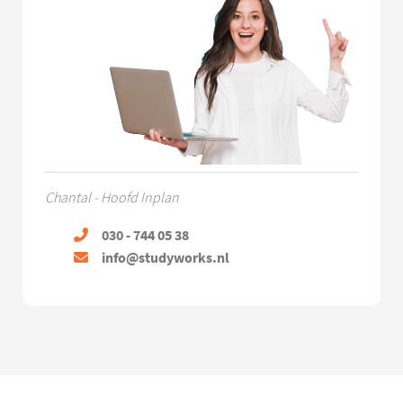
Chantal - Hoofd Inplan
030 - 744 05 38
info@studyworks.nl