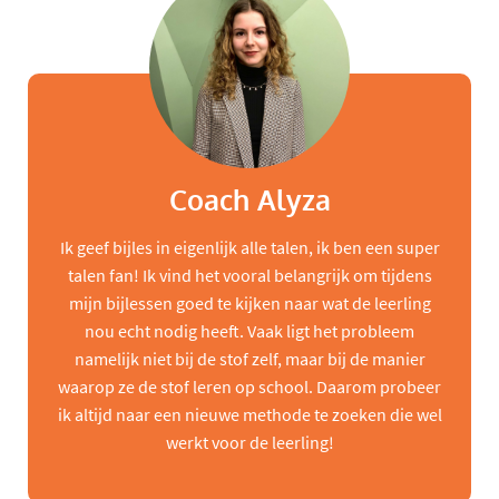
Coach Alyza
Ik geef bijles in eigenlijk alle talen, ik ben een super
talen fan! Ik vind het vooral belangrijk om tijdens
mijn bijlessen goed te kijken naar wat de leerling
nou echt nodig heeft. Vaak ligt het probleem
namelijk niet bij de stof zelf, maar bij de manier
waarop ze de stof leren op school. Daarom probeer
ik altijd naar een nieuwe methode te zoeken die wel
werkt voor de leerling!