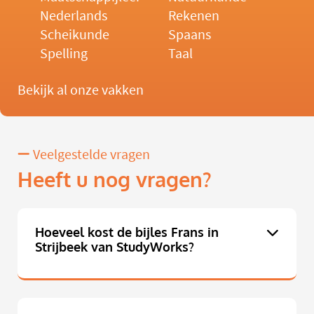
Nederlands
Rekenen
Scheikunde
Spaans
Spelling
Taal
Bekijk al onze vakken
Veelgestelde vragen
Heeft u nog vragen?
Hoeveel kost de bijles Frans in
Strijbeek van StudyWorks?