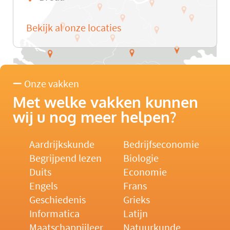
Bekijk al onze locaties
Onze vakken
Met welke vakken kunnen
wij u nog meer helpen?
Aardrijkskunde
Bedrijfseconomie
Begrijpend lezen
Biologie
Duits
Economie
Engels
Frans
Geschiedenis
Grieks
Informatica
Latijn
Maatschappijleer
Natuurkunde