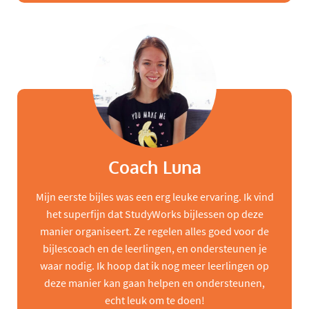
Coach Luna
Mijn eerste bijles was een erg leuke ervaring. Ik vind
het superfijn dat StudyWorks bijlessen op deze
manier organiseert. Ze regelen alles goed voor de
bijlescoach en de leerlingen, en ondersteunen je
waar nodig. Ik hoop dat ik nog meer leerlingen op
deze manier kan gaan helpen en ondersteunen,
echt leuk om te doen!