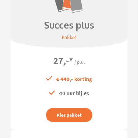
Succes plus
Pakket
27,-
*
/ p.u.
€ 440,- korting
40 uur bijles
Kies pakket