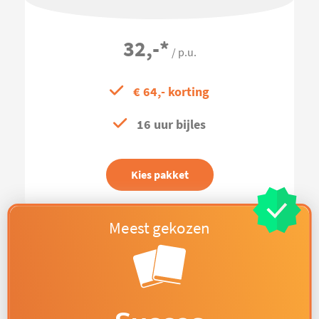
32,-
*
/ p.u.
€ 64,- korting
16 uur bijles
Kies pakket