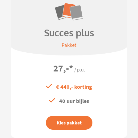
Succes plus
Pakket
27,-
*
/ p.u.
€ 440,- korting
40 uur bijles
Kies pakket