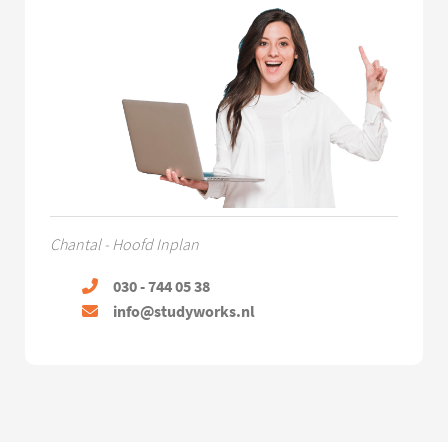
Chantal - Hoofd Inplan
030 - 744 05 38
info@studyworks.nl