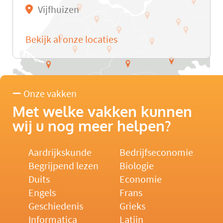
Vijfhuizen
Bekijk al onze locaties
Onze vakken
Met welke vakken kunnen
wij u nog meer helpen?
Aardrijkskunde
Bedrijfseconomie
Begrijpend lezen
Biologie
Duits
Economie
Engels
Frans
Geschiedenis
Grieks
Informatica
Latijn