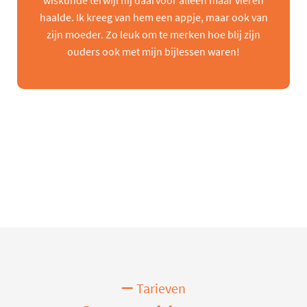
wiskunde terwijl hij daarvoor alleen maar vieren
haalde. Ik kreeg van hem een appje, maar ook van
zijn moeder. Zo leuk om te merken hoe blij zijn
ouders ook met mijn bijlessen waren!
Tarieven