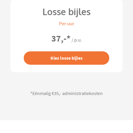
Losse bijles
Per uur
37,-
*
/ p.u.
Kies losse bijles
*Eénmalig €35,- administratiekosten