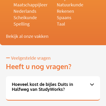
Maatschappijleer
Natuurkunde
Nederlands
Rekenen
Scheikunde
Spaans
Spelling
Taal
Bekijk al onze vakken
Veelgestelde vragen
Heeft u nog vragen?
Hoeveel kost de bijles Duits in
Halfweg van StudyWorks?