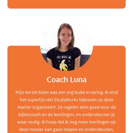
Coach Luna
Mijn eerste bijles was een erg leuke ervaring. Ik vind
het superfijn dat StudyWorks bijlessen op deze
manier organiseert. Ze regelen alles goed voor de
bijlescoach en de leerlingen, en ondersteunen je
waar nodig. Ik hoop dat ik nog meer leerlingen op
deze manier kan gaan helpen en ondersteunen,