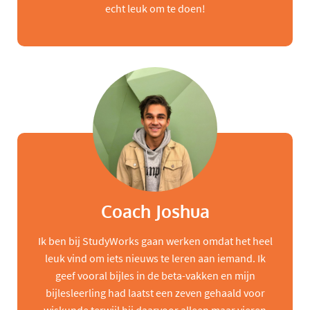
echt leuk om te doen!
Coach Joshua
Ik ben bij StudyWorks gaan werken omdat het heel
leuk vind om iets nieuws te leren aan iemand. Ik
geef vooral bijles in de beta-vakken en mijn
bijlesleerling had laatst een zeven gehaald voor