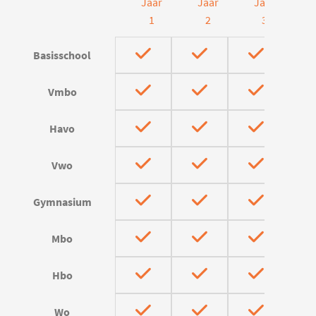
Jaar
Jaar
Jaar
J
1
2
3
Basisschool
Vmbo
Havo
Vwo
Gymnasium
Mbo
Hbo
Wo