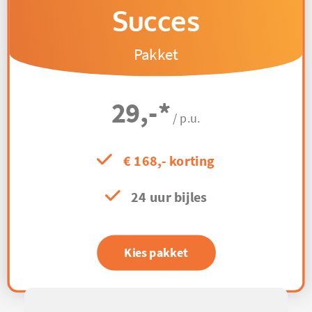
Succes
Pakket
29,-
*
/ p.u.
€ 168,- korting
24 uur bijles
Kies pakket