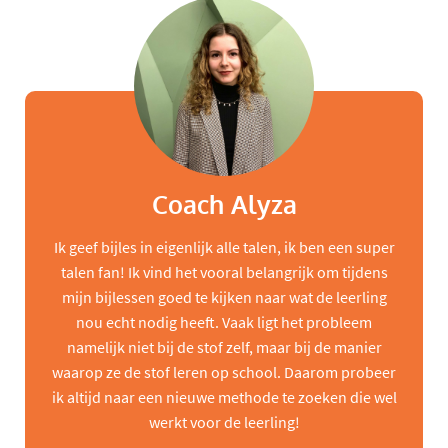
Coach Alyza
Ik geef bijles in eigenlijk alle talen, ik ben een super
talen fan! Ik vind het vooral belangrijk om tijdens
mijn bijlessen goed te kijken naar wat de leerling
nou echt nodig heeft. Vaak ligt het probleem
namelijk niet bij de stof zelf, maar bij de manier
waarop ze de stof leren op school. Daarom probeer
ik altijd naar een nieuwe methode te zoeken die wel
werkt voor de leerling!