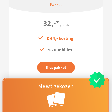
Pakket
32,-
*
/ p.u.
€ 64,- korting
16 uur bijles
Kies pakket