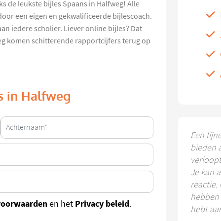
s de leukste bijles Spaans in Halfweg! Alle
door een eigen en gekwalificeerde bijlescoach.
 iedere scholier. Liever online bijles? Dat
weg komen schitterende rapportcijfers terug op
ns in Halfweg
Een fijn
bieden 
verloop
Je kan a
reactie.
hebben k
voorwaarden
Privacy beleid
en het
.
hebt aa