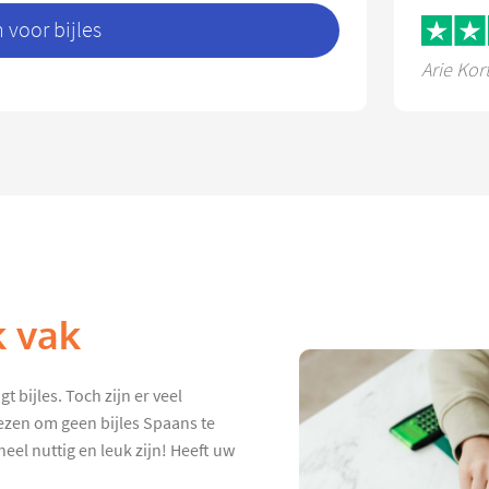
voor bijles
Arie Kor
k vak
t bijles. Toch zijn er veel
ezen om geen bijles Spaans te
eel nuttig en leuk zijn! Heeft uw