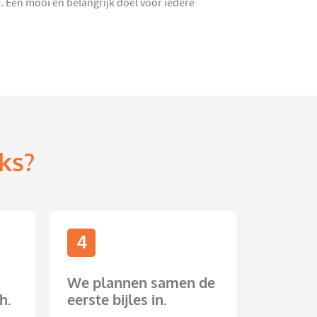
n. Een mooi en belangrijk doel voor iedere
ks?
4
We plannen samen de
h.
eerste bijles in.