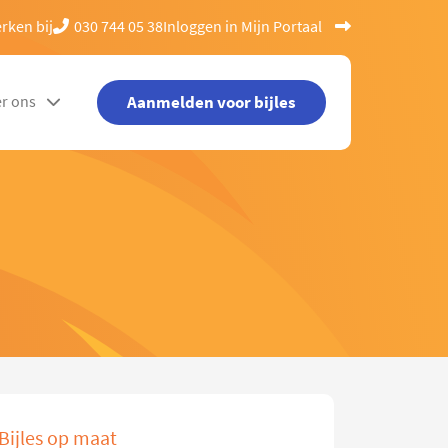
rken bij
030 744 05 38
Inloggen in Mijn Portaal
Aanmelden voor bijles
r ons
Bijles op maat