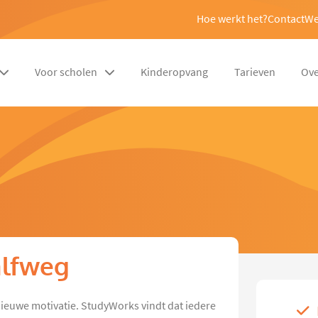
Hoe werkt het?
Contact
We
Voor scholen
Kinderopvang
Tarieven
Ove
alfweg
n nieuwe motivatie. StudyWorks vindt dat iedere