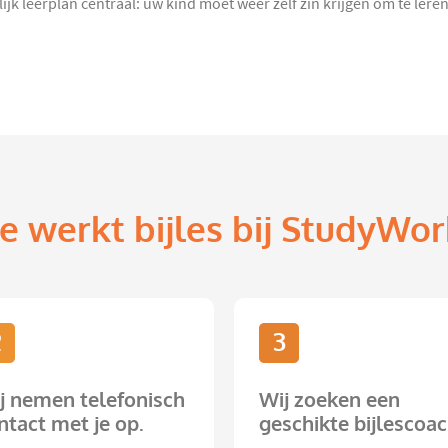
jk leerplan centraal: uw kind moet weer zelf zin krijgen om te lere
e werkt bijles bij StudyWor
2
3
j nemen telefonisch
Wij zoeken een
ntact met je op.
geschikte bijlescoac