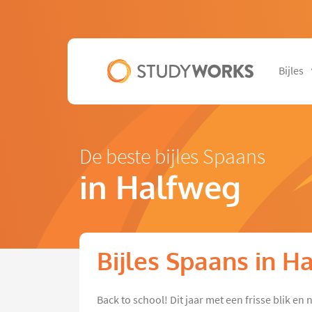
Bijles
De beste bijles Spaans
in Halfweg
Bijles Spaans in H
Back to school! Dit jaar met een frisse blik e