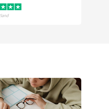
tland