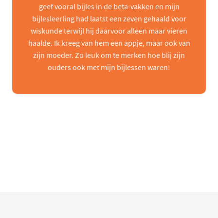
geef vooral bijles in de beta-vakken en mijn
bijlesleerling had laatst een zeven gehaald voor
wiskunde terwijl hij daarvoor alleen maar vieren
haalde. Ik kreeg van hem een appje, maar ook van
zijn moeder. Zo leuk om te merken hoe blij zijn
ouders ook met mijn bijlessen waren!