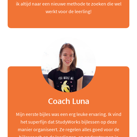
ik altijd naar een nieuwe methode te zoeken die wel
werkt voor de leerling!
Coach Luna
Mijn eerste bijles was een erg leuke ervaring. Ik vind
het superfijn dat StudyWorks bijlessen op deze
manier organiseert. Ze regelen alles goed voor de