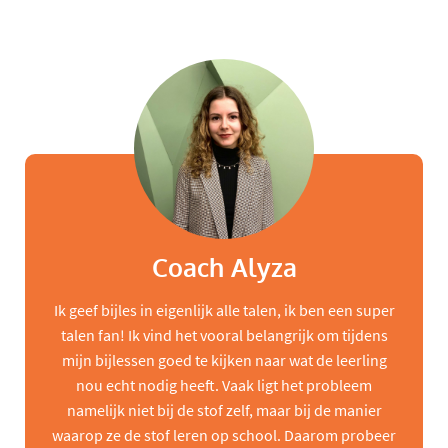
Coach Alyza
Ik geef bijles in eigenlijk alle talen, ik ben een super
talen fan! Ik vind het vooral belangrijk om tijdens
mijn bijlessen goed te kijken naar wat de leerling
nou echt nodig heeft. Vaak ligt het probleem
namelijk niet bij de stof zelf, maar bij de manier
waarop ze de stof leren op school. Daarom probeer