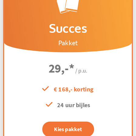
Succes
Pakket
29,-
*
/ p.u.
€ 168,- korting
24 uur bijles
Kies pakket