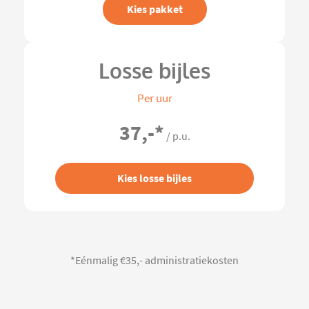
Kies pakket
Losse bijles
Per uur
37,-
*
/ p.u.
Kies losse bijles
*Eénmalig €35,- administratiekosten