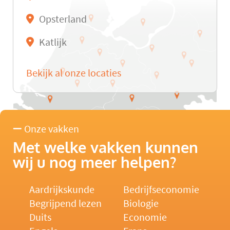
Opsterland
Katlijk
Bekijk al onze locaties
Onze vakken
Met welke vakken kunnen
wij u nog meer helpen?
Aardrijkskunde
Bedrijfseconomie
Begrijpend lezen
Biologie
Duits
Economie