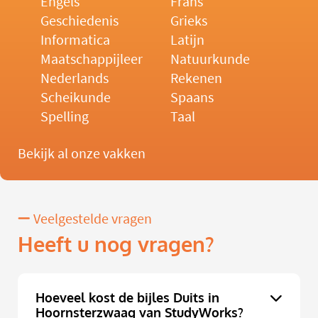
Engels
Frans
Geschiedenis
Grieks
Informatica
Latijn
Maatschappijleer
Natuurkunde
Nederlands
Rekenen
Scheikunde
Spaans
Spelling
Taal
Bekijk al onze vakken
Veelgestelde vragen
Heeft u nog vragen?
Hoeveel kost de bijles Duits in
Hoornsterzwaag van StudyWorks?