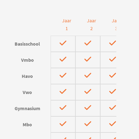
Jaar
Jaar
Jaar
J
1
2
3
Basisschool
Vmbo
Havo
Vwo
Gymnasium
Mbo