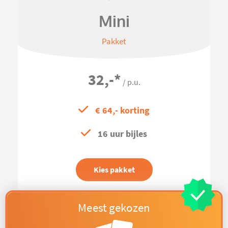
Mini
Pakket
32,-
*
/ p.u.
€ 64,- korting
16 uur bijles
Kies pakket