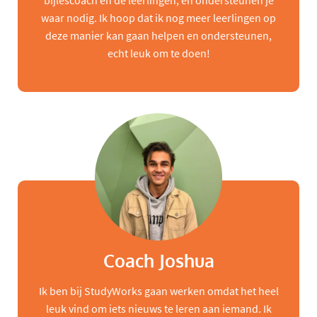
bijlescoach en de leerlingen, en ondersteunen je
waar nodig. Ik hoop dat ik nog meer leerlingen op
deze manier kan gaan helpen en ondersteunen,
echt leuk om te doen!
Coach Joshua
Ik ben bij StudyWorks gaan werken omdat het heel
leuk vind om iets nieuws te leren aan iemand. Ik