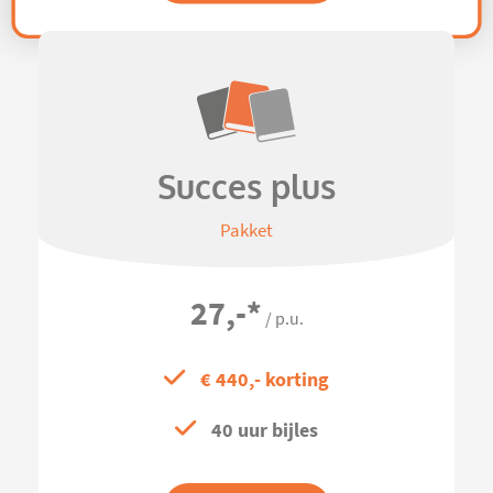
Succes plus
Pakket
27,-
*
/ p.u.
€ 440,- korting
40 uur bijles