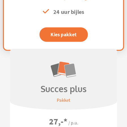
24 uur bijles
Kies pakket
Succes plus
Pakket
27,-
*
/ p.u.