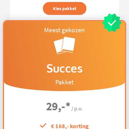
Kies pakket
Succes
Pakket
29,-
*
/ p.u.
€ 168,- korting