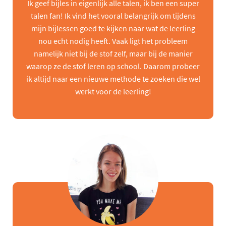
Ik geef bijles in eigenlijk alle talen, ik ben een super
talen fan! Ik vind het vooral belangrijk om tijdens
mijn bijlessen goed te kijken naar wat de leerling
nou echt nodig heeft. Vaak ligt het probleem
namelijk niet bij de stof zelf, maar bij de manier
waarop ze de stof leren op school. Daarom probeer
ik altijd naar een nieuwe methode te zoeken die wel
werkt voor de leerling!