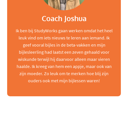
Coach Joshua
Ik ben bij StudyWorks gaan werken omdat het heel
leuk vind om iets nieuws te leren aan iemand. Ik
geef vooral bijles in de beta-vakken en mijn
bijlesleerling had laatst een zeven gehaald voor
wiskunde terwijl hij daarvoor alleen maar vieren
haalde. Ik kreeg van hem een appje, maar ook van
zijn moeder. Zo leuk om te merken hoe blij zijn
ouders ook met mijn bijlessen waren!