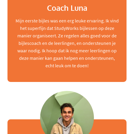
Coach Luna
Mijn eerste bijles was een erg leuke ervaring. Ik vind
het superfijn dat StudyWorks bijlessen op deze
manier organiseert. Ze regelen alles goed voor de
bijlescoach en de leerlingen, en ondersteunen je
waar nodig. Ik hoop dat ik nog meer leerlingen op
deze manier kan gaan helpen en ondersteunen,
echt leuk om te doen!