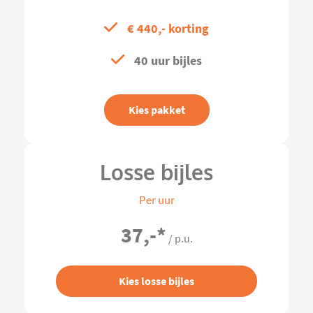
€ 440,- korting
40 uur bijles
Kies pakket
Losse bijles
Per uur
37,-
*
/ p.u.
Kies losse bijles