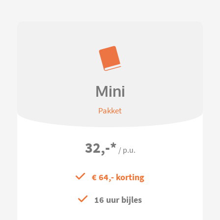
Mini
Pakket
32,-
*
/ p.u.
€ 64,- korting
16 uur bijles