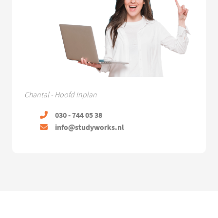
Chantal - Hoofd Inplan
030 - 744 05 38
info@studyworks.nl