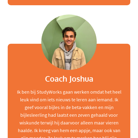
Coach Joshua
Ik ben bij StudyWorks gaan werken omdat het heel
leuk vind om iets nieuws te leren aan iemand. Ik
geef vooral bijles in de beta-vakken en mijn
bijlesleerling had laatst een zeven gehaald voor
wiskunde terwijl hij daarvoor alleen maar vieren
haalde. Ik kreeg van hem een appje, maar ook van