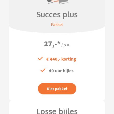
Succes plus
Pakket
27,-
*
/ p.u.
€ 440,- korting
40 uur bijles
Kies pakket
Losse bijles