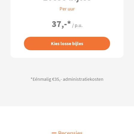
Per uur
37,-
*
/ p.u.
Kies losse bijles
*Eénmalig €35,- administratiekosten
Recensies