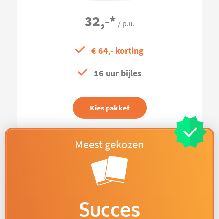
32,-
*
/ p.u.
€ 64,- korting
16 uur bijles
Kies pakket
Succes