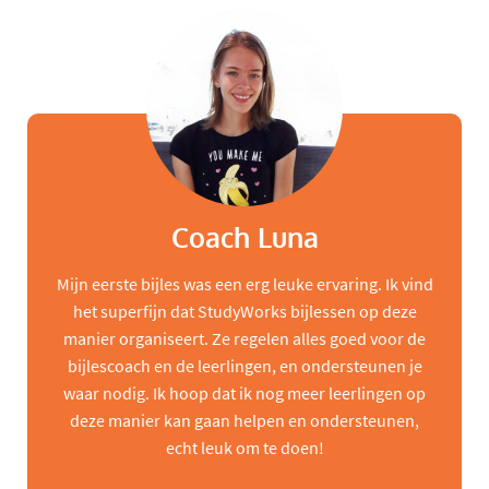
Coach Luna
Mijn eerste bijles was een erg leuke ervaring. Ik vind
het superfijn dat StudyWorks bijlessen op deze
manier organiseert. Ze regelen alles goed voor de
bijlescoach en de leerlingen, en ondersteunen je
waar nodig. Ik hoop dat ik nog meer leerlingen op
deze manier kan gaan helpen en ondersteunen,
echt leuk om te doen!