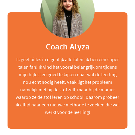
Coach Alyza
Ik geef bijles in eigenlijk alle talen, ik ben een super
talen fan! Ik vind het vooral belangrijk om tijdens
mijn bijlessen goed te kijken naar wat de leerling
nou echt nodig heeft. Vaak ligt het probleem
namelijk niet bij de stof zelf, maar bij de manier
waarop ze de stof leren op school. Daarom probeer
ik altijd naar een nieuwe methode te zoeken die wel
werkt voor de leerling!