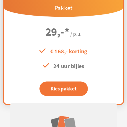
Pakket
29,-
*
/ p.u.
€ 168,- korting
24 uur bijles
Kies pakket