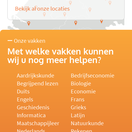
Bekijk al onze locaties
Onze vakken
Met welke vakken kunnen
wij u nog meer helpen?
Aardrijkskunde
Bedrijfseconomie
Begrijpend lezen
Biologie
Duits
Economie
Engels
Frans
Geschiedenis
Grieks
Informatica
Latijn
Maatschappijleer
Natuurkunde
Nederlands
Rekenen