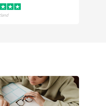
tland