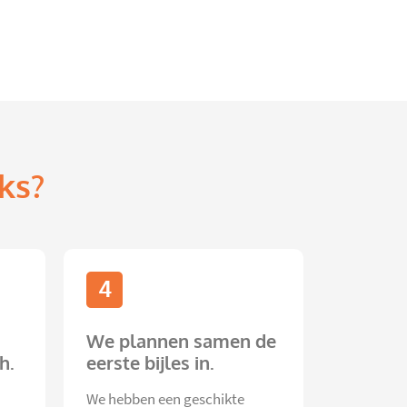
ks?
4
We plannen samen de
h.
eerste bijles in.
We hebben een geschikte