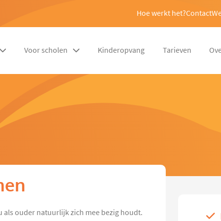
Hoe werkt het?
Contact
We
Voor scholen
Kinderopvang
Tarieven
Ove
jmen
u als ouder natuurlijk zich mee bezig houdt.