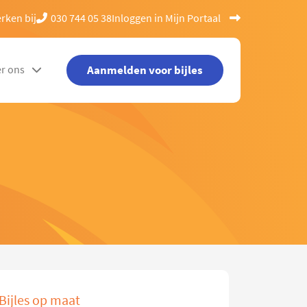
rken bij
030 744 05 38
Inloggen in Mijn Portaal
Aanmelden voor bijles
r ons
Bijles op maat