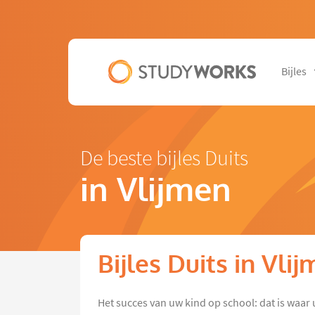
Bijles
De beste bijles Duits
in Vlijmen
Bijles Duits in Vli
Het succes van uw kind op school: dat is waar 