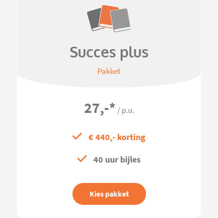
Succes plus
Pakket
27,-
*
/ p.u.
€ 440,- korting
40 uur bijles
Kies pakket