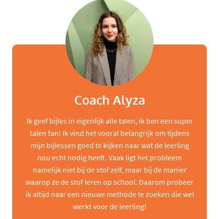
Coach Alyza
Ik geef bijles in eigenlijk alle talen, ik ben een super
talen fan! Ik vind het vooral belangrijk om tijdens
mijn bijlessen goed te kijken naar wat de leerling
nou echt nodig heeft. Vaak ligt het probleem
namelijk niet bij de stof zelf, maar bij de manier
waarop ze de stof leren op school. Daarom probeer
ik altijd naar een nieuwe methode te zoeken die wel
werkt voor de leerling!