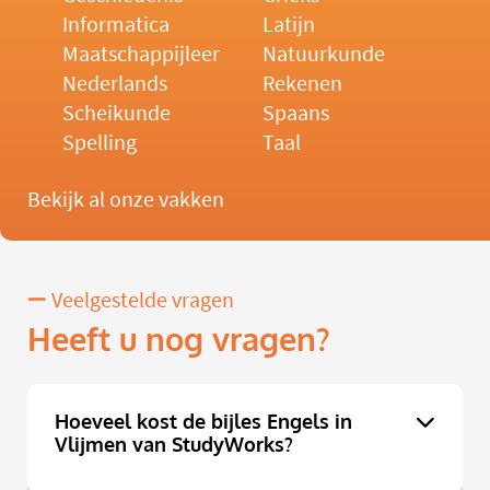
Informatica
Latijn
Maatschappijleer
Natuurkunde
Nederlands
Rekenen
Scheikunde
Spaans
Spelling
Taal
Bekijk al onze vakken
Veelgestelde vragen
Heeft u nog vragen?
Hoeveel kost de bijles Engels in
Vlijmen van StudyWorks?