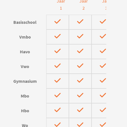
Jaar
Jaar
Jaar
J
1
2
3
Basisschool
Vmbo
Havo
Vwo
Gymnasium
Mbo
Hbo
Wo