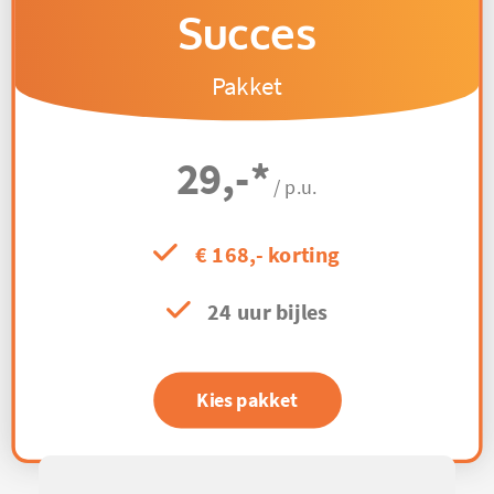
Succes
Pakket
29,-
*
/ p.u.
€ 168,- korting
24 uur bijles
Kies pakket