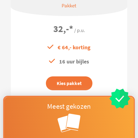
Pakket
32,-
*
/ p.u.
€ 64,- korting
16 uur bijles
Kies pakket