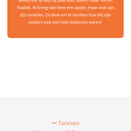
wiskunde terwijl hij daarvoor alleen maar vieren
haalde. Ik kreeg van hem een appje, maar ook van
zijn moeder. Zo leuk om te merken hoe blij zijn
ouders ook met mijn bijlessen waren!
Tarieven