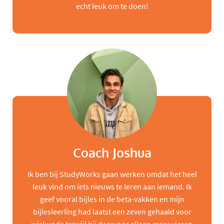
echt leuk om te doen!
Coach Joshua
Ik ben bij StudyWorks gaan werken omdat het heel
leuk vind om iets nieuws te leren aan iemand. Ik
geef vooral bijles in de beta-vakken en mijn
bijlesleerling had laatst een zeven gehaald voor