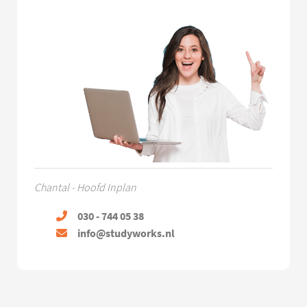
Chantal - Hoofd Inplan
030 - 744 05 38
info@studyworks.nl