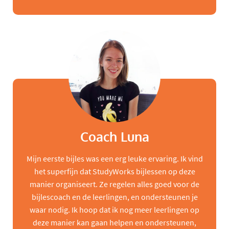
Coach Luna
Mijn eerste bijles was een erg leuke ervaring. Ik vind
het superfijn dat StudyWorks bijlessen op deze
manier organiseert. Ze regelen alles goed voor de
bijlescoach en de leerlingen, en ondersteunen je
waar nodig. Ik hoop dat ik nog meer leerlingen op
deze manier kan gaan helpen en ondersteunen,