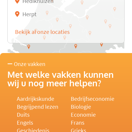
Hedikhuizen
Herpt
Bekijk al onze locaties
Onze vakken
Met welke vakken kunnen
wij u nog meer helpen?
Aardrijkskunde
Bedrijfseconomie
Begrijpend lezen
Biologie
Duits
Economie
Engels
Frans
Geschiedenis
Grieks