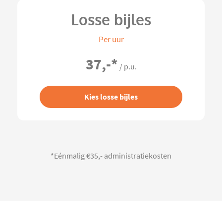
Losse bijles
Per uur
37,-
*
/ p.u.
Kies losse bijles
*Eénmalig €35,- administratiekosten