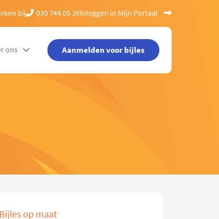
rken bij
030 744 05 38
Inloggen in Mijn Portaal
Aanmelden voor bijles
r ons
Bijles op maat