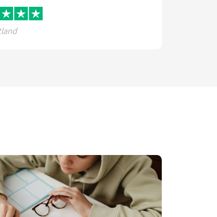
tland