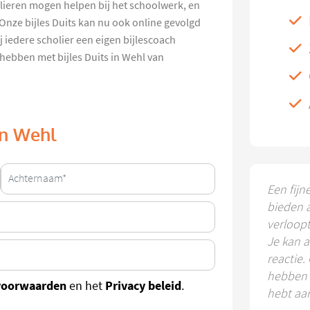
holieren mogen helpen bij het schoolwerk, en
. Onze bijles Duits kan nu ook online gevolgd
 iedere scholier een eigen bijlescoach
 hebben met bijles Duits in Wehl van
 in Wehl
Een fijn
bieden 
verloop
Je kan a
reactie.
hebben k
voorwaarden
Privacy beleid
en het
.
hebt aa