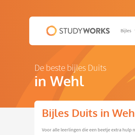
Bijles
De beste bijles Duits
in Wehl
Bijles Duits in Weh
Voor alle leerlingen die een beetje extra hul