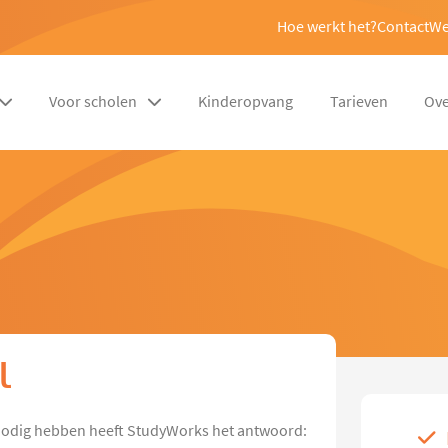
Hoe werkt het?
Contact
We
Voor scholen
Kinderopvang
Tarieven
Ove
l
p nodig hebben heeft StudyWorks het antwoord: