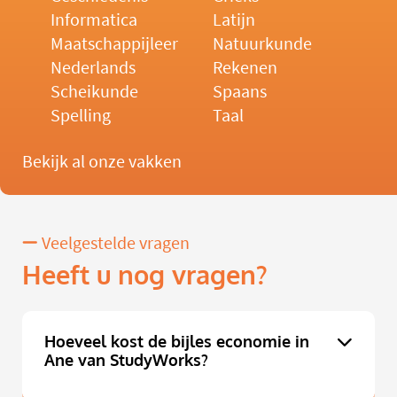
Informatica
Latijn
Maatschappijleer
Natuurkunde
Nederlands
Rekenen
Scheikunde
Spaans
Spelling
Taal
Bekijk al onze vakken
Veelgestelde vragen
Heeft u nog vragen?
Hoeveel kost de bijles economie in
Ane van StudyWorks?