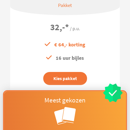
Pakket
32,-
*
/ p.u.
€ 64,- korting
16 uur bijles
Kies pakket