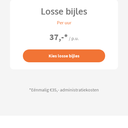
Losse bijles
Per uur
37,-
*
/ p.u.
Kies losse bijles
*Eénmalig €35,- administratiekosten