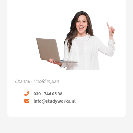
Chantal - Hoofd Inplan
030 - 744 05 38
info@studyworks.nl