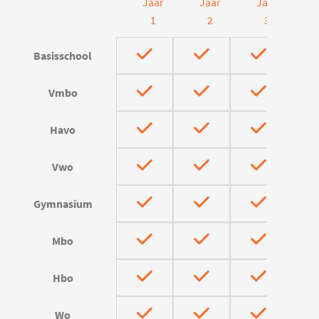
Jaar
Jaar
Jaar
J
1
2
3
Basisschool
Vmbo
Havo
Vwo
Gymnasium
Mbo
Hbo
Wo