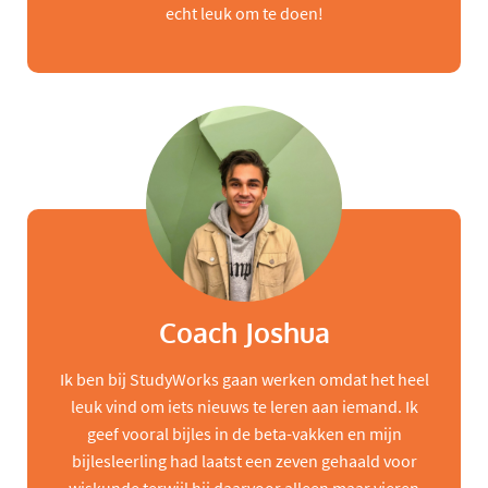
echt leuk om te doen!
Coach Joshua
Ik ben bij StudyWorks gaan werken omdat het heel
leuk vind om iets nieuws te leren aan iemand. Ik
geef vooral bijles in de beta-vakken en mijn
bijlesleerling had laatst een zeven gehaald voor