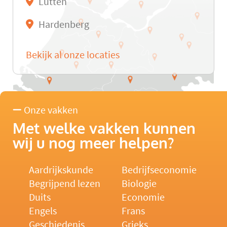
Lutten
Hardenberg
Bekijk al onze locaties
Onze vakken
Met welke vakken kunnen
wij u nog meer helpen?
Aardrijkskunde
Bedrijfseconomie
Begrijpend lezen
Biologie
Duits
Economie
Engels
Frans
Geschiedenis
Grieks