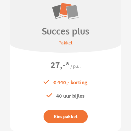
Succes plus
Pakket
27,-
*
/ p.u.
€ 440,- korting
40 uur bijles
Kies pakket