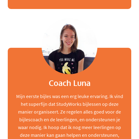
Coach Luna
Mijn eerste bijles was een erg leuke ervaring. Ik vind
het superfijn dat StudyWorks bijlessen op deze
manier organiseert. Ze regelen alles goed voor de
bijlescoach en de leerlingen, en ondersteunen je
waar nodig. Ik hoop dat ik nog meer leerlingen op
deze manier kan gaan helpen en ondersteunen,