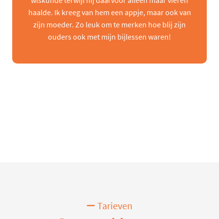
wiskunde terwijl hij daarvoor alleen maar vieren
haalde. Ik kreeg van hem een appje, maar ook van
zijn moeder. Zo leuk om te merken hoe blij zijn
ouders ook met mijn bijlessen waren!
Tarieven