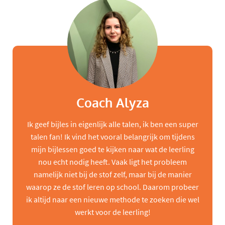
Coach Alyza
Ik geef bijles in eigenlijk alle talen, ik ben een super
talen fan! Ik vind het vooral belangrijk om tijdens
mijn bijlessen goed te kijken naar wat de leerling
nou echt nodig heeft. Vaak ligt het probleem
namelijk niet bij de stof zelf, maar bij de manier
waarop ze de stof leren op school. Daarom probeer
ik altijd naar een nieuwe methode te zoeken die wel
werkt voor de leerling!