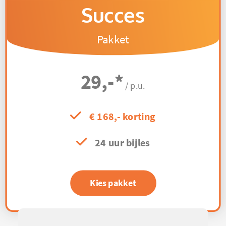
Succes
Pakket
29,-
*
/ p.u.
€ 168,- korting
24 uur bijles
Kies pakket