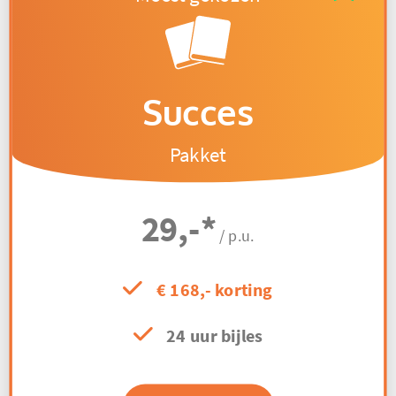
Succes
Pakket
29,-
*
/ p.u.
€ 168,- korting
24 uur bijles