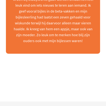
leuk vind om iets nieuws te leren aan iemand. Ik
geef vooral bijles in de beta-vakken en mijn
bijlesleerling had laatst een zeven gehaald voor
wiskunde terwijl hij daarvoor alleen maar vieren
haalde. Ik kreeg van hem een appje, maar ook van
zijn moeder. Zo leuk om te merken hoe blij zijn
ouders ook met mijn bijlessen waren!