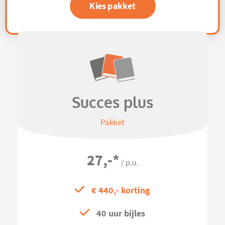
Kies pakket
Succes plus
Pakket
27,-
*
/ p.u.
€ 440,- korting
40 uur bijles