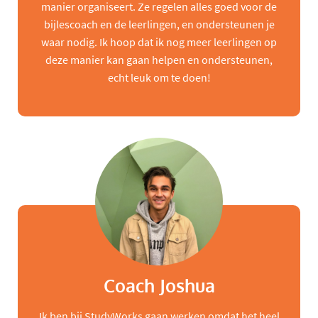
manier organiseert. Ze regelen alles goed voor de
bijlescoach en de leerlingen, en ondersteunen je
waar nodig. Ik hoop dat ik nog meer leerlingen op
deze manier kan gaan helpen en ondersteunen,
echt leuk om te doen!
Coach Joshua
Ik ben bij StudyWorks gaan werken omdat het heel