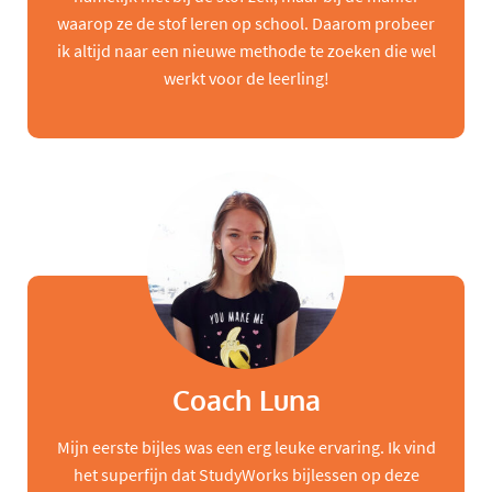
waarop ze de stof leren op school. Daarom probeer
ik altijd naar een nieuwe methode te zoeken die wel
werkt voor de leerling!
Coach Luna
Mijn eerste bijles was een erg leuke ervaring. Ik vind
het superfijn dat StudyWorks bijlessen op deze