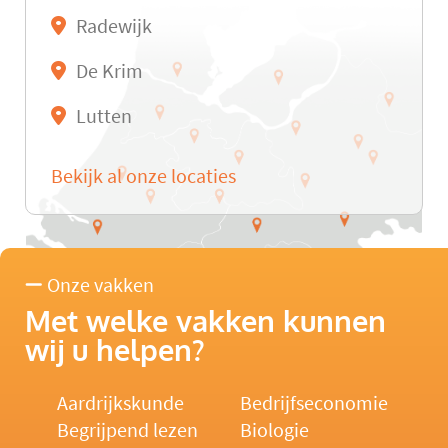
Radewijk
De Krim
Lutten
Bekijk al onze locaties
Onze vakken
Met welke vakken kunnen
wij u helpen?
Aardrijkskunde
Bedrijfseconomie
Begrijpend lezen
Biologie