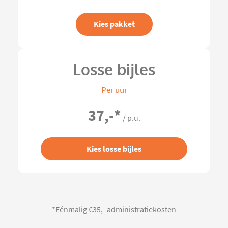
Kies pakket
Losse bijles
Per uur
37,-
*
/ p.u.
Kies losse bijles
*Eénmalig €35,- administratiekosten