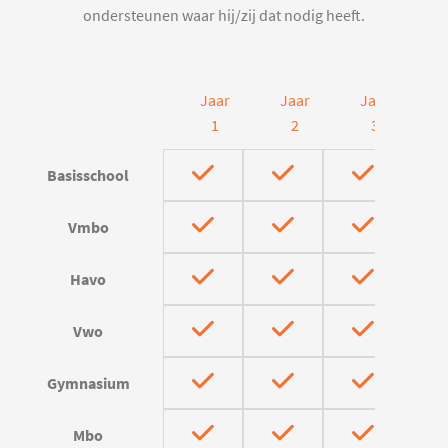
ondersteunen waar hij/zij dat nodig heeft.
Jaar
Jaar
Jaar
J
1
2
3
Basisschool
Vmbo
Havo
Vwo
Gymnasium
Mbo