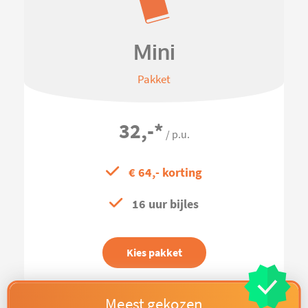
Mini
Pakket
32,-
*
/ p.u.
€ 64,- korting
16 uur bijles
Kies pakket